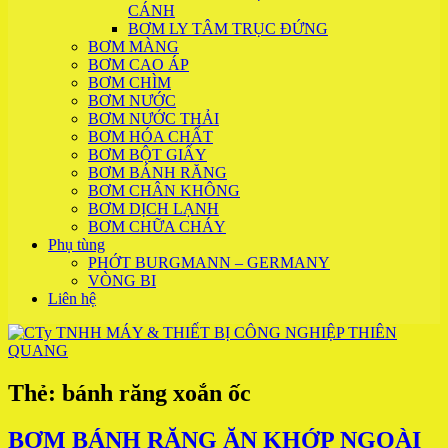
CÁNH
BƠM LY TÂM TRỤC ĐỨNG
BƠM MÀNG
BƠM CAO ÁP
BƠM CHÌM
BƠM NƯỚC
BƠM NƯỚC THẢI
BƠM HÓA CHẤT
BƠM BỘT GIẤY
BƠM BÁNH RĂNG
BƠM CHÂN KHÔNG
BƠM DỊCH LẠNH
BƠM CHỮA CHÁY
Phụ tùng
PHỚT BURGMANN – GERMANY
VÒNG BI
Liên hệ
Thẻ:
bánh răng xoắn ốc
BƠM BÁNH RĂNG ĂN KHỚP NGOÀI