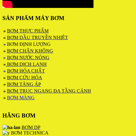
SẢN PHẨM MÁY BƠM
»
BƠM THỰC PHẨM
»
BƠM DẦU TRUYỀN NHIỆT
»
BƠM ĐỊNH LƯỢNG
»
BƠM CHÂN KHÔNG
»
BƠM NƯỚC NÓNG
»
BƠM DỊCH LẠNH
»
BƠM HÓA CHẤT
»
BƠM CỨU HỎA
»
BƠM TĂNG ÁP
»
BƠM TRỤC NGANG ĐA TẦNG CÁNH
»
BƠM MÀNG
HÃNG BƠM
BƠM DP
BƠM TECHNICA