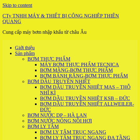
Skip to content
CTy TNHH MÁY & THIẾT BỊ CÔNG NGHIỆP THIÊN
QUANG
Cung cấp máy bơm nhập khẩu từ châu Âu
Giới thiệu
Sản phẩm
BƠM THỰC PHẨM
MÁY BƠM THỰC PHẨM TECNICA
BƠM MÀNG-BƠM THỰC PHẨM
BƠM BÁNH RĂNG-BƠM THỰC PHẨM
BƠM DẦU TRUYỀN NHIỆT
BƠM DẦU TRUYỀN NHIỆT MAS – THỖ
NHĨ KÌ
BƠM DẦU TRUYỀN NHIỆT KSB – ĐỨC
BƠM DẦU TRUYỀN NHIỆT ALLWEILER-
ĐỨC
BƠM NƯỚC DP – HÀ LAN
BƠM NƯỚC NÓNG NỒI HƠI
BƠM LY TÂM
BƠM LY TÂM TRỤC NGANG
BƠM LY TÂM TRỤC NGANG ĐA TẦNG