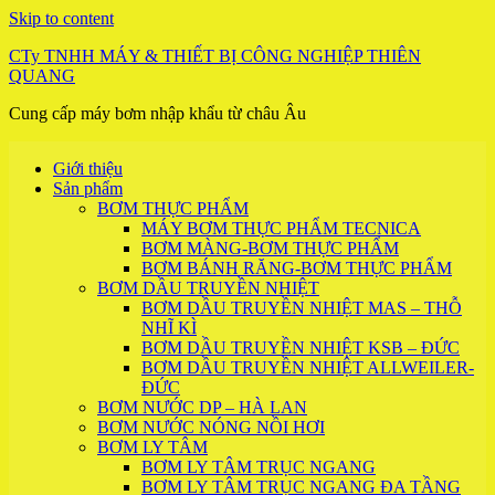
Skip to content
CTy TNHH MÁY & THIẾT BỊ CÔNG NGHIỆP THIÊN
QUANG
Cung cấp máy bơm nhập khẩu từ châu Âu
Giới thiệu
Sản phẩm
BƠM THỰC PHẨM
MÁY BƠM THỰC PHẨM TECNICA
BƠM MÀNG-BƠM THỰC PHẨM
BƠM BÁNH RĂNG-BƠM THỰC PHẨM
BƠM DẦU TRUYỀN NHIỆT
BƠM DẦU TRUYỀN NHIỆT MAS – THỖ
NHĨ KÌ
BƠM DẦU TRUYỀN NHIỆT KSB – ĐỨC
BƠM DẦU TRUYỀN NHIỆT ALLWEILER-
ĐỨC
BƠM NƯỚC DP – HÀ LAN
BƠM NƯỚC NÓNG NỒI HƠI
BƠM LY TÂM
BƠM LY TÂM TRỤC NGANG
BƠM LY TÂM TRỤC NGANG ĐA TẦNG