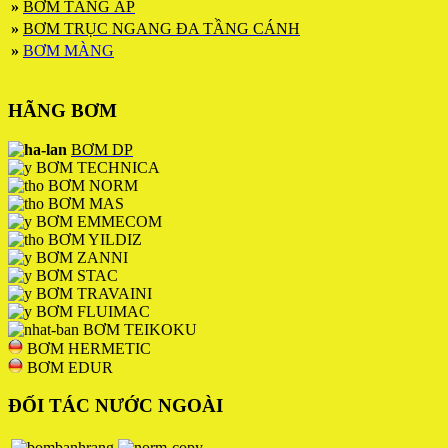
»
BƠM TĂNG ÁP
»
BƠM TRỤC NGANG ĐA TẦNG CÁNH
»
BƠM MÀNG
HÃNG BƠM
BƠM DP
BƠM TECHNICA
BƠM NORM
BƠM MAS
BƠM EMMECOM
BƠM YILDIZ
BƠM ZANNI
BƠM STAC
BƠM TRAVAINI
BƠM FLUIMAC
BƠM TEIKOKU
BƠM HERMETIC
BƠM EDUR
ĐỐI TÁC NƯỚC NGOÀI