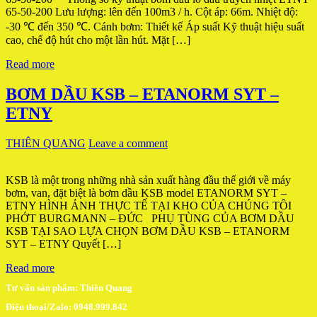
65-50-200 Lưu lượng: lên đến 100m3 / h. Cột áp: 66m. Nhiệt độ:
-30 ℃ đến 350 ℃. Cánh bơm: Thiết kế Áp suất Kỹ thuật hiệu suất
cao, chế độ hút cho một lần hút. Mặt […]
Read more
BƠM DẦU KSB – ETANORM SYT –
ETNY
THIÊN QUANG
Leave a comment
KSB là một trong những nhà sản xuất hàng đầu thế giới về máy
bơm, van, đặt biệt là bơm dầu KSB model ETANORM SYT –
ETNY HÌNH ẢNH THỰC TẾ TẠI KHO CỦA CHÚNG TÔI
PHỚT BURGMANN – ĐỨC PHỤ TÙNG CỦA BƠM DẦU
KSB TẠI SAO LỰA CHỌN BƠM DẦU KSB – ETANORM
SYT – ETNY Quyết […]
Read more
Tư vấn sản phẩm: Thiên Quang
Điện thoại/Zalo: 0948.999.842