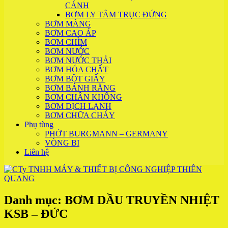
CÁNH
BƠM LY TÂM TRỤC ĐỨNG
BƠM MÀNG
BƠM CAO ÁP
BƠM CHÌM
BƠM NƯỚC
BƠM NƯỚC THẢI
BƠM HÓA CHẤT
BƠM BỘT GIẤY
BƠM BÁNH RĂNG
BƠM CHÂN KHÔNG
BƠM DỊCH LẠNH
BƠM CHỮA CHÁY
Phụ tùng
PHỚT BURGMANN – GERMANY
VÒNG BI
Liên hệ
Danh mục:
BƠM DẦU TRUYỀN NHIỆT
KSB – ĐỨC