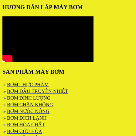
HƯỚNG DẪN LẮP MÁY BƠM
SẢN PHẨM MÁY BƠM
»
BƠM THỰC PHẨM
»
BƠM DẦU TRUYỀN NHIỆT
»
BƠM ĐỊNH LƯỢNG
»
BƠM CHÂN KHÔNG
»
BƠM NƯỚC NÓNG
»
BƠM DỊCH LẠNH
»
BƠM HÓA CHẤT
»
BƠM CỨU HỎA