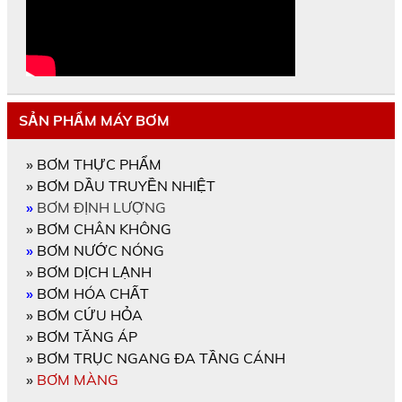
SẢN PHẨM MÁY BƠM
»
BƠM THỰC PHẨM
»
BƠM DẦU TRUYỀN NHIỆT
»
BƠM ĐỊNH LƯỢNG
»
BƠM CHÂN KHÔNG
»
BƠM NƯỚC NÓNG
»
BƠM DỊCH LẠNH
»
BƠM HÓA CHẤT
»
BƠM CỨU HỎA
»
BƠM TĂNG ÁP
»
BƠM TRỤC NGANG ĐA TẦNG CÁNH
»
BƠM MÀNG