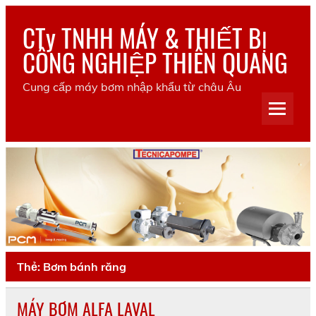
Skip
to
CTy TNHH MÁY & THIẾT BỊ
content
CÔNG NGHIỆP THIÊN QUANG
Cung cấp máy bơm nhập khẩu từ châu Âu
Thẻ:
Bơm bánh răng
MÁY BƠM ALFA LAVAL