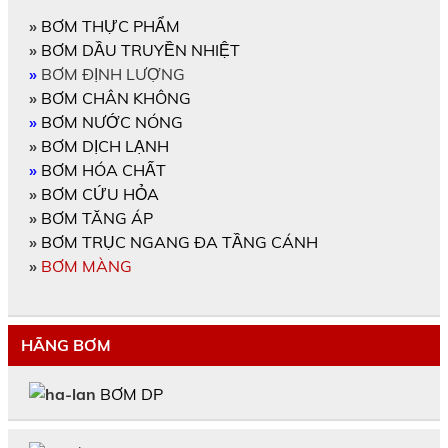
»
BƠM THỰC PHẨM
»
BƠM DẦU TRUYỀN NHIỆT
»
BƠM ĐỊNH LƯỢNG
»
BƠM CHÂN KHÔNG
»
BƠM NƯỚC NÓNG
»
BƠM DỊCH LẠNH
»
BƠM HÓA CHẤT
»
BƠM CỨU HỎA
»
BƠM TĂNG ÁP
»
BƠM TRỤC NGANG ĐA TẦNG CÁNH
»
BƠM MÀNG
HÃNG BƠM
BƠM DP