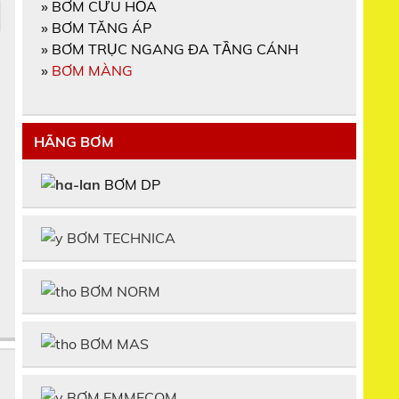
»
BƠM CỨU HỎA
»
BƠM TĂNG ÁP
»
BƠM TRỤC NGANG ĐA TẦNG CÁNH
»
BƠM MÀNG
HÃNG BƠM
BƠM DP
BƠM TECHNICA
BƠM NORM
BƠM MAS
BƠM EMMECOM