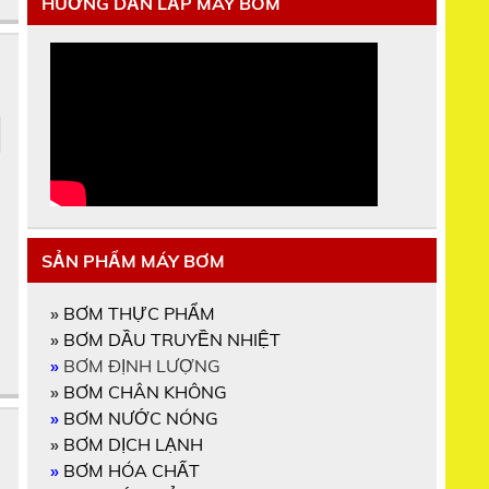
HƯỚNG DẪN LẮP MÁY BƠM
SẢN PHẨM MÁY BƠM
»
BƠM THỰC PHẨM
»
BƠM DẦU TRUYỀN NHIỆT
»
BƠM ĐỊNH LƯỢNG
»
BƠM CHÂN KHÔNG
»
BƠM NƯỚC NÓNG
»
BƠM DỊCH LẠNH
»
BƠM HÓA CHẤT