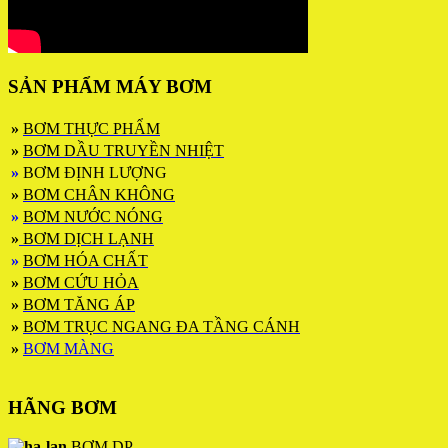
SẢN PHẨM MÁY BƠM
»
BƠM THỰC PHẨM
»
BƠM DẦU TRUYỀN NHIỆT
»
BƠM ĐỊNH LƯỢNG
»
BƠM CHÂN KHÔNG
»
BƠM NƯỚC NÓNG
»
BƠM DỊCH LẠNH
»
BƠM HÓA CHẤT
»
BƠM CỨU HỎA
»
BƠM TĂNG ÁP
»
BƠM TRỤC NGANG ĐA TẦNG CÁNH
»
BƠM MÀNG
HÃNG BƠM
BƠM DP