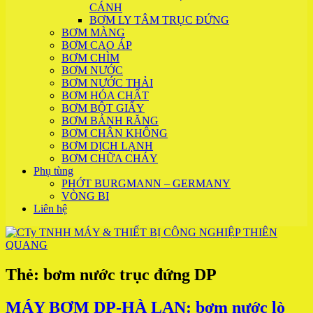
CÁNH
BƠM LY TÂM TRỤC ĐỨNG
BƠM MÀNG
BƠM CAO ÁP
BƠM CHÌM
BƠM NƯỚC
BƠM NƯỚC THẢI
BƠM HÓA CHẤT
BƠM BỘT GIẤY
BƠM BÁNH RĂNG
BƠM CHÂN KHÔNG
BƠM DỊCH LẠNH
BƠM CHỮA CHÁY
Phụ tùng
PHỚT BURGMANN – GERMANY
VÒNG BI
Liên hệ
Thẻ:
bơm nước trục đứng DP
MÁY BƠM DP-HÀ LAN: bơm nước lò