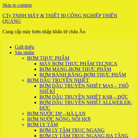
Skip to content
CTy TNHH MÁY & THIẾT BỊ CÔNG NGHIỆP THIÊN
QUANG
Cung cấp máy bơm nhập khẩu từ châu Âu
Giới thiệu
Sản phẩm
BƠM THỰC PHẨM
MÁY BƠM THỰC PHẨM TECNICA
BƠM MÀNG-BƠM THỰC PHẨM
BƠM BÁNH RĂNG-BƠM THỰC PHẨM
BƠM DẦU TRUYỀN NHIỆT
BƠM DẦU TRUYỀN NHIỆT MAS – THỖ
NHĨ KÌ
BƠM DẦU TRUYỀN NHIỆT KSB – ĐỨC
BƠM DẦU TRUYỀN NHIỆT ALLWEILER-
ĐỨC
BƠM NƯỚC DP – HÀ LAN
BƠM NƯỚC NÓNG NỒI HƠI
BƠM LY TÂM
BƠM LY TÂM TRỤC NGANG
BƠM LY TÂM TRỤC NGANG ĐA TẦNG