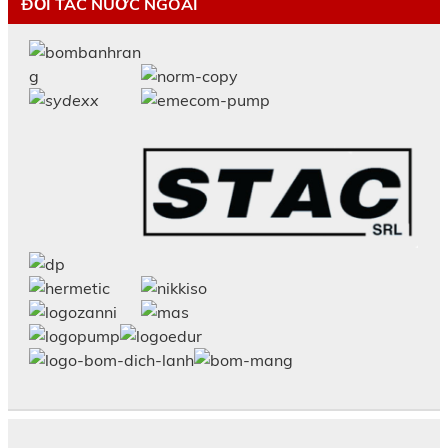
ĐỐI TÁC NƯỚC NGOÀI