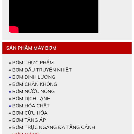
SẢN PHẨM MÁY BƠM
»
BƠM THỰC PHẨM
»
BƠM DẦU TRUYỀN NHIỆT
»
BƠM ĐỊNH LƯỢNG
»
BƠM CHÂN KHÔNG
»
BƠM NƯỚC NÓNG
»
BƠM DỊCH LẠNH
»
BƠM HÓA CHẤT
»
BƠM CỨU HỎA
»
BƠM TĂNG ÁP
»
BƠM TRỤC NGANG ĐA TẦNG CÁNH