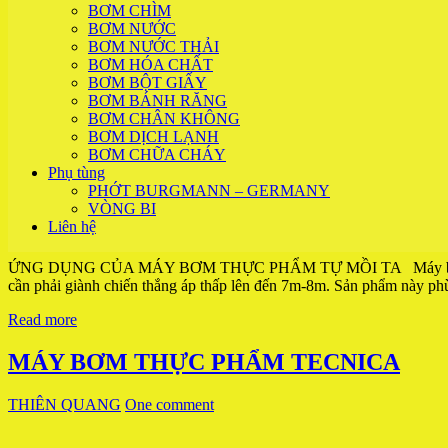
BƠM CHÌM
BƠM NƯỚC
BƠM NƯỚC THẢI
BƠM HÓA CHẤT
BƠM BỘT GIẤY
BƠM BÁNH RĂNG
BƠM CHÂN KHÔNG
BƠM DỊCH LẠNH
BƠM CHỮA CHÁY
Phụ tùng
PHỚT BURGMANN – GERMANY
VÒNG BI
Liên hệ
ỨNG DỤNG CỦA MÁY BƠM THỰC PHẨM TỰ MỒI TA Máy bơm thực phẩm 
cần phải giành chiến thắng áp thấp lên đến 7m-8m. Sản phẩm này p
Read more
MÁY BƠM THỰC PHẨM TECNICA
THIÊN QUANG
One comment