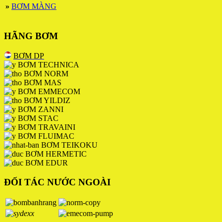
»
BƠM MÀNG
HÃNG BƠM
BƠM DP
BƠM TECHNICA
BƠM NORM
BƠM MAS
BƠM EMMECOM
BƠM YILDIZ
BƠM ZANNI
BƠM STAC
BƠM TRAVAINI
BƠM FLUIMAC
BƠM TEIKOKU
BƠM HERMETIC
BƠM EDUR
ĐỐI TÁC NƯỚC NGOÀI