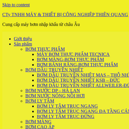
Skip to content
CTy TNHH MÁY & THIẾT BỊ CÔNG NGHIỆP THIÊN QUANG
Cung cấp máy bơm nhập khẩu từ châu Âu
Giới thiệu
Sản phẩm
BƠM THỰC PHẨM
MÁY BƠM THỰC PHẨM TECNICA
BƠM MÀNG-BƠM THỰC PHẨM
BƠM BÁNH RĂNG-BƠM THỰC PHẨM
BƠM DẦU TRUYỀN NHIỆT
BƠM DẦU TRUYỀN NHIỆT MAS – THỖ NHĨ
BƠM DẦU TRUYỀN NHIỆT KSB – ĐỨC
BƠM DẦU TRUYỀN NHIỆT ALLWEILER-Đ
BƠM NƯỚC DP – HÀ LAN
BƠM NƯỚC NÓNG NỒI HƠI
BƠM LY TÂM
BƠM LY TÂM TRỤC NGANG
BƠM LY TÂM TRỤC NGANG ĐA TẦNG CÁ
BƠM LY TÂM TRỤC ĐỨNG
BƠM MÀNG
BƠM CAO ÁP