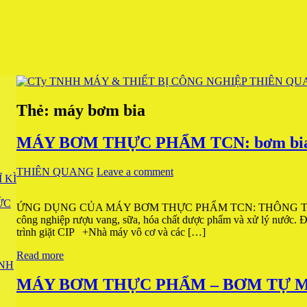
Thẻ:
máy bơm bia
MÁY BƠM THỰC PHẨM TCN: bơm bia, b
THIÊN QUANG
Leave a comment
 KÌ
ỨC
ỨNG DỤNG CỦA MÁY BƠM THỰC PHẨM TCN: THÔNG TIN SẢ
công nghiệp rượu vang, sữa, hóa chất dược phẩm và xử lý nước.
trình giặt CIP +Nhà máy vô cơ và các […]
Read more
NH
MÁY BƠM THỰC PHẨM – BƠM TỰ MỒI 