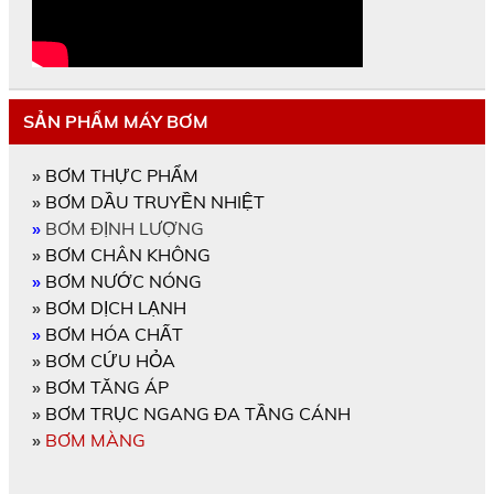
SẢN PHẨM MÁY BƠM
»
BƠM THỰC PHẨM
»
BƠM DẦU TRUYỀN NHIỆT
»
BƠM ĐỊNH LƯỢNG
»
BƠM CHÂN KHÔNG
»
BƠM NƯỚC NÓNG
»
BƠM DỊCH LẠNH
»
BƠM HÓA CHẤT
»
BƠM CỨU HỎA
»
BƠM TĂNG ÁP
»
BƠM TRỤC NGANG ĐA TẦNG CÁNH
»
BƠM MÀNG