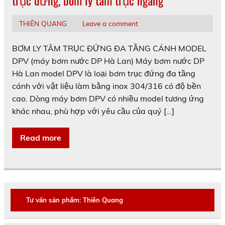
trục đứng, bơm ly tâm trục ngang
THIÊN QUANG
Leave a comment
BƠM LY TÂM TRỤC ĐỨNG ĐA TẦNG CÁNH MODEL
DPV (máy bơm nước DP Hà Lan) Máy bơm nước DP
Hà Lan model DPV là loại bơm trục đứng đa tầng
cánh với vật liệu làm bằng inox 304/316 có độ bền
cao. Dòng máy bơm DPV có nhiều model tương ứng
khác nhau, phù hợp với yêu cầu của quý […]
Read more
Tư vấn sản phẩm: Thiên Quang