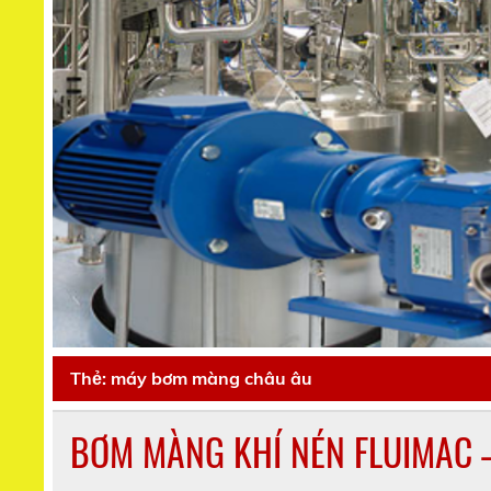
Thẻ:
máy bơm màng châu âu
BƠM MÀNG KHÍ NÉN FLUIMAC 