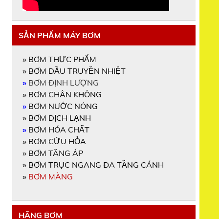
SẢN PHẨM MÁY BƠM
»
BƠM THỰC PHẨM
»
BƠM DẦU TRUYỀN NHIỆT
»
BƠM ĐỊNH LƯỢNG
»
BƠM CHÂN KHÔNG
»
BƠM NƯỚC NÓNG
»
BƠM DỊCH LẠNH
»
BƠM HÓA CHẤT
»
BƠM CỨU HỎA
»
BƠM TĂNG ÁP
»
BƠM TRỤC NGANG ĐA TẦNG CÁNH
»
BƠM MÀNG
HÃNG BƠM