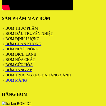
SẢN PHẨM MÁY BƠM
»
BƠM THỰC PHẨM
»
BƠM DẦU TRUYỀN NHIỆT
»
BƠM ĐỊNH LƯỢNG
»
BƠM CHÂN KHÔNG
»
BƠM NƯỚC NÓNG
»
BƠM DỊCH LẠNH
»
BƠM HÓA CHẤT
»
BƠM CỨU HỎA
»
BƠM TĂNG ÁP
»
BƠM TRỤC NGANG ĐA TẦNG CÁNH
»
BƠM MÀNG
HÃNG BƠM
BƠM DP