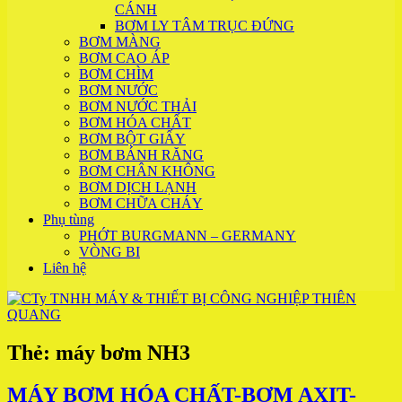
CÁNH
BƠM LY TÂM TRỤC ĐỨNG
BƠM MÀNG
BƠM CAO ÁP
BƠM CHÌM
BƠM NƯỚC
BƠM NƯỚC THẢI
BƠM HÓA CHẤT
BƠM BỘT GIẤY
BƠM BÁNH RĂNG
BƠM CHÂN KHÔNG
BƠM DỊCH LẠNH
BƠM CHỮA CHÁY
Phụ tùng
PHỚT BURGMANN – GERMANY
VÒNG BI
Liên hệ
Thẻ:
máy bơm NH3
MÁY BƠM HÓA CHẤT-BƠM AXIT-