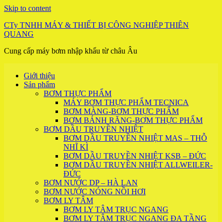
Skip to content
CTy TNHH MÁY & THIẾT BỊ CÔNG NGHIỆP THIÊN
QUANG
Cung cấp máy bơm nhập khẩu từ châu Âu
Giới thiệu
Sản phẩm
BƠM THỰC PHẨM
MÁY BƠM THỰC PHẨM TECNICA
BƠM MÀNG-BƠM THỰC PHẨM
BƠM BÁNH RĂNG-BƠM THỰC PHẨM
BƠM DẦU TRUYỀN NHIỆT
BƠM DẦU TRUYỀN NHIỆT MAS – THỖ
NHĨ KÌ
BƠM DẦU TRUYỀN NHIỆT KSB – ĐỨC
BƠM DẦU TRUYỀN NHIỆT ALLWEILER-
ĐỨC
BƠM NƯỚC DP – HÀ LAN
BƠM NƯỚC NÓNG NỒI HƠI
BƠM LY TÂM
BƠM LY TÂM TRỤC NGANG
BƠM LY TÂM TRỤC NGANG ĐA TẦNG