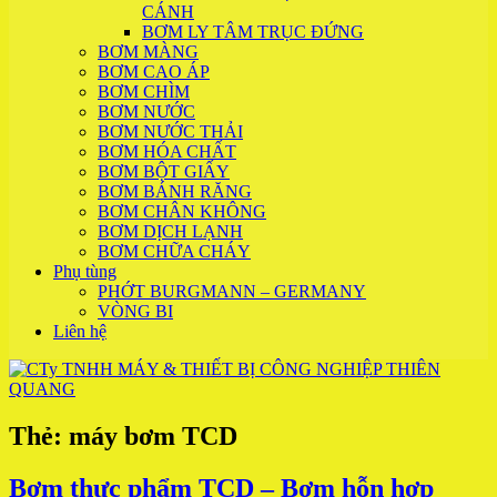
CÁNH
BƠM LY TÂM TRỤC ĐỨNG
BƠM MÀNG
BƠM CAO ÁP
BƠM CHÌM
BƠM NƯỚC
BƠM NƯỚC THẢI
BƠM HÓA CHẤT
BƠM BỘT GIẤY
BƠM BÁNH RĂNG
BƠM CHÂN KHÔNG
BƠM DỊCH LẠNH
BƠM CHỮA CHÁY
Phụ tùng
PHỚT BURGMANN – GERMANY
VÒNG BI
Liên hệ
Thẻ:
máy bơm TCD
Bơm thực phẩm TCD – Bơm hỗn hợp