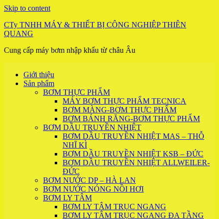
Skip to content
CTy TNHH MÁY & THIẾT BỊ CÔNG NGHIỆP THIÊN
QUANG
Cung cấp máy bơm nhập khẩu từ châu Âu
Giới thiệu
Sản phẩm
BƠM THỰC PHẨM
MÁY BƠM THỰC PHẨM TECNICA
BƠM MÀNG-BƠM THỰC PHẨM
BƠM BÁNH RĂNG-BƠM THỰC PHẨM
BƠM DẦU TRUYỀN NHIỆT
BƠM DẦU TRUYỀN NHIỆT MAS – THỖ
NHĨ KÌ
BƠM DẦU TRUYỀN NHIỆT KSB – ĐỨC
BƠM DẦU TRUYỀN NHIỆT ALLWEILER-
ĐỨC
BƠM NƯỚC DP – HÀ LAN
BƠM NƯỚC NÓNG NỒI HƠI
BƠM LY TÂM
BƠM LY TÂM TRỤC NGANG
BƠM LY TÂM TRỤC NGANG ĐA TẦNG