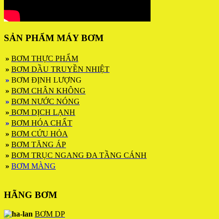
SẢN PHẨM MÁY BƠM
»
BƠM THỰC PHẨM
»
BƠM DẦU TRUYỀN NHIỆT
»
BƠM ĐỊNH LƯỢNG
»
BƠM CHÂN KHÔNG
»
BƠM NƯỚC NÓNG
»
BƠM DỊCH LẠNH
»
BƠM HÓA CHẤT
»
BƠM CỨU HỎA
»
BƠM TĂNG ÁP
»
BƠM TRỤC NGANG ĐA TẦNG CÁNH
»
BƠM MÀNG
HÃNG BƠM
BƠM DP