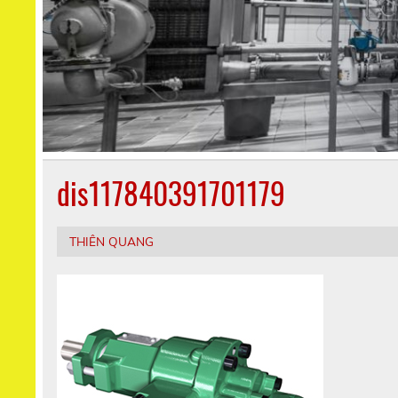
dis117840391701179
THIÊN QUANG