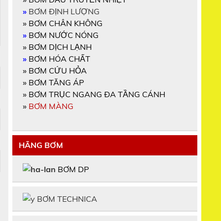
»
BƠM ĐỊNH LƯỢNG
»
BƠM CHÂN KHÔNG
»
BƠM NƯỚC NÓNG
»
BƠM DỊCH LẠNH
»
BƠM HÓA CHẤT
»
BƠM CỨU HỎA
»
BƠM TĂNG ÁP
»
BƠM TRỤC NGANG ĐA TẦNG CÁNH
»
BƠM MÀNG
HÃNG BƠM
BƠM DP
BƠM TECHNICA