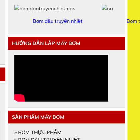
Bơm dầu truyền nhiệt
Bơm 
HƯỚNG DẪN LẮP MÁY BƠM
SẢN PHẨM MÁY BƠM
»
BƠM THỰC PHẨM
»
BƠM DẦU TRUYỀN NHIỆT