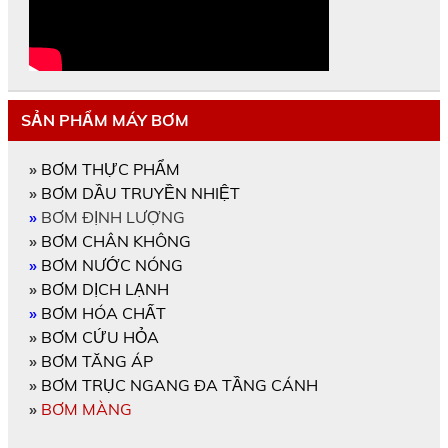
SẢN PHẨM MÁY BƠM
»
BƠM THỰC PHẨM
»
BƠM DẦU TRUYỀN NHIỆT
»
BƠM ĐỊNH LƯỢNG
»
BƠM CHÂN KHÔNG
»
BƠM NƯỚC NÓNG
»
BƠM DỊCH LẠNH
»
BƠM HÓA CHẤT
»
BƠM CỨU HỎA
»
BƠM TĂNG ÁP
»
BƠM TRỤC NGANG ĐA TẦNG CÁNH
»
BƠM MÀNG