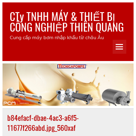
Skip
to
CTy TNHH MÁY & THIẾT BỊ
content
CÔNG NGHIỆP THIÊN QUANG
Cung cấp máy bơm nhập khẩu từ châu Âu
b84efacf-dbae-4ac3-a6f5-
11677f266abd.jpg_560xaf