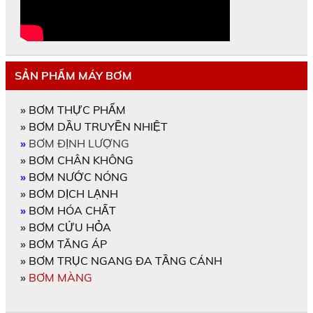
SẢN PHẨM MÁY BƠM
»
BƠM THỰC PHẨM
»
BƠM DẦU TRUYỀN NHIỆT
»
BƠM ĐỊNH LƯỢNG
»
BƠM CHÂN KHÔNG
»
BƠM NƯỚC NÓNG
»
BƠM DỊCH LẠNH
»
BƠM HÓA CHẤT
»
BƠM CỨU HỎA
»
BƠM TĂNG ÁP
»
BƠM TRỤC NGANG ĐA TẦNG CÁNH
»
BƠM MÀNG