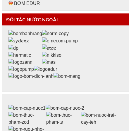
BƠM EDUR
ĐỐI TÁC NƯỚC NGOÀI