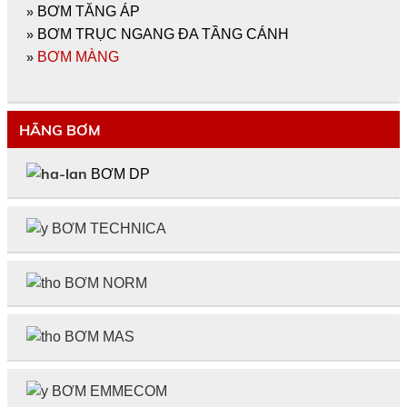
»
BƠM TĂNG ÁP
»
BƠM TRỤC NGANG ĐA TẦNG CÁNH
»
BƠM MÀNG
HÃNG BƠM
BƠM DP
BƠM TECHNICA
BƠM NORM
BƠM MAS
BƠM EMMECOM