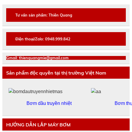
Tư vấn sản phẩm: Thiên Quang
Điện thoại/Zalo: 0948.999.842
Gmail: thienquangmie@gmail.com
Sản phẩm độc quyền tại thị trường Việt Nam
Bơm dầu truyền nhiệt
Bơm th
HƯỚNG DẪN LẮP MÁY BƠM