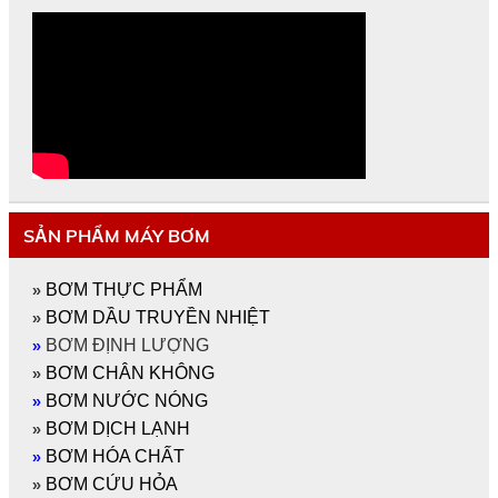
SẢN PHẨM MÁY BƠM
»
BƠM THỰC PHẨM
»
BƠM DẦU TRUYỀN NHIỆT
»
BƠM ĐỊNH LƯỢNG
»
BƠM CHÂN KHÔNG
»
BƠM NƯỚC NÓNG
»
BƠM DỊCH LẠNH
»
BƠM HÓA CHẤT
»
BƠM CỨU HỎA