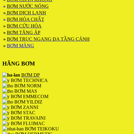
»
BƠM NƯỚC NÓNG
»
BƠM DỊCH LẠNH
»
BƠM HÓA CHẤT
»
BƠM CỨU HỎA
»
BƠM TĂNG ÁP
»
BƠM TRỤC NGANG ĐA TẦNG CÁNH
»
BƠM MÀNG
HÃNG BƠM
BƠM DP
BƠM TECHNICA
BƠM NORM
BƠM MAS
BƠM EMMECOM
BƠM YILDIZ
BƠM ZANNI
BƠM STAC
BƠM TRAVAINI
BƠM FLUIMAC
BƠM TEIKOKU