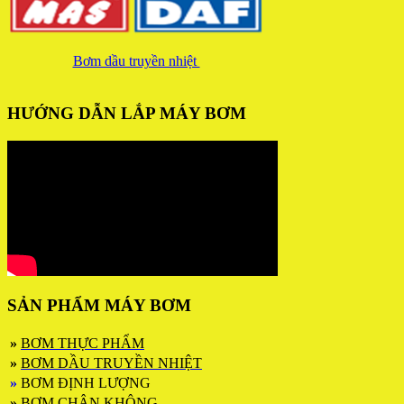
Bơm dầu truyền nhiệt
HƯỚNG DẪN LẮP MÁY BƠM
SẢN PHẨM MÁY BƠM
»
BƠM THỰC PHẨM
»
BƠM DẦU TRUYỀN NHIỆT
»
BƠM ĐỊNH LƯỢNG
»
BƠM CHÂN KHÔNG