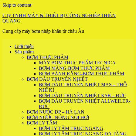
Skip to content
CTy TNHH MÁY & THIẾT BỊ CÔNG NGHIỆP THIÊN
QUANG
Cung cấp máy bơm nhập khẩu từ châu Âu
Giới thiệu
Sản phẩm
BƠM THỰC PHẨM
MÁY BƠM THỰC PHẨM TECNICA
BƠM MÀNG-BƠM THỰC PHẨM
BƠM BÁNH RĂNG-BƠM THỰC PHẨM
BƠM DẦU TRUYỀN NHIỆT
BƠM DẦU TRUYỀN NHIỆT MAS – THỖ
NHĨ KÌ
BƠM DẦU TRUYỀN NHIỆT KSB – ĐỨC
BƠM DẦU TRUYỀN NHIỆT ALLWEILER-
ĐỨC
BƠM NƯỚC DP – HÀ LAN
BƠM NƯỚC NÓNG NỒI HƠI
BƠM LY TÂM
BƠM LY TÂM TRỤC NGANG
BƠM LY TÂM TRỤC NGANG ĐA TẦNG