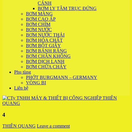
CÁNH
BƠM LY TÂM TRỤC ĐỨNG
BƠM MÀNG
BƠM CAO ÁP
BƠM CHÌM
BƠM NƯỚC
BƠM NƯỚC THẢI
BƠM HÓA CHẤT
BƠM BỘT GIẤY
BƠM BÁNH RĂNG
BƠM CHÂN KHÔNG
BƠM DỊCH LẠNH
BƠM CHỮA CHÁY
Phụ tùng
PHỚT BURGMANN – GERMANY
VÒNG BI
Liên hệ
4
THIÊN QUANG
Leave a comment