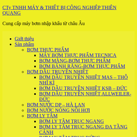
Skip
CTy TNHH MÁY & THIẾT BỊ CÔNG NGHIỆP THIÊN
to
QUANG
content
Cung cấp máy bơm nhập khẩu từ châu Âu
Giới thiệu
Sản phẩm
BƠM THỰC PHẨM
MÁY BƠM THỰC PHẨM TECNICA
BƠM MÀNG-BƠM THỰC PHẨM
BƠM BÁNH RĂNG-BƠM THỰC PHẨM
BƠM DẦU TRUYỀN NHIỆT
BƠM DẦU TRUYỀN NHIỆT MAS – THỖ
NHĨ KÌ
BƠM DẦU TRUYỀN NHIỆT KSB – ĐỨC
BƠM DẦU TRUYỀN NHIỆT ALLWEILER-
ĐỨC
BƠM NƯỚC DP – HÀ LAN
BƠM NƯỚC NÓNG NỒI HƠI
BƠM LY TÂM
BƠM LY TÂM TRỤC NGANG
BƠM LY TÂM TRỤC NGANG ĐA TẦNG
CÁNH