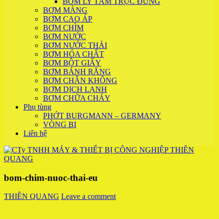
BƠM LY TÂM TRỤC ĐỨNG
BƠM MÀNG
BƠM CAO ÁP
BƠM CHÌM
BƠM NƯỚC
BƠM NƯỚC THẢI
BƠM HÓA CHẤT
BƠM BỘT GIẤY
BƠM BÁNH RĂNG
BƠM CHÂN KHÔNG
BƠM DỊCH LẠNH
BƠM CHỮA CHÁY
Phụ tùng
PHỚT BURGMANN – GERMANY
VÒNG BI
Liên hệ
bom-chim-nuoc-thai-eu
THIÊN QUANG
Leave a comment