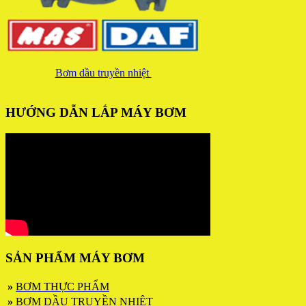
Bơm dầu truyền nhiệt
HƯỚNG DẪN LẮP MÁY BƠM
SẢN PHẨM MÁY BƠM
»
BƠM THỰC PHẨM
»
BƠM DẦU TRUYỀN NHIỆT