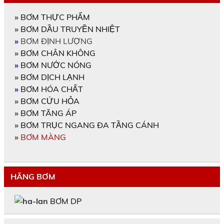
»
BƠM THỰC PHẨM
»
BƠM DẦU TRUYỀN NHIỆT
»
BƠM ĐỊNH LƯỢNG
»
BƠM CHÂN KHÔNG
»
BƠM NƯỚC NÓNG
»
BƠM DỊCH LẠNH
»
BƠM HÓA CHẤT
»
BƠM CỨU HỎA
»
BƠM TĂNG ÁP
»
BƠM TRỤC NGANG ĐA TẦNG CÁNH
»
BƠM MÀNG
HÃNG BƠM
BƠM DP