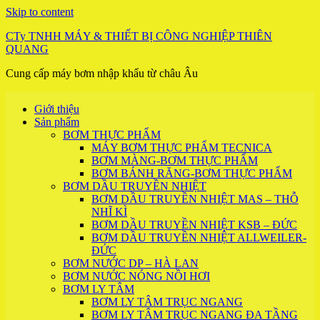
Skip to content
CTy TNHH MÁY & THIẾT BỊ CÔNG NGHIỆP THIÊN
QUANG
Cung cấp máy bơm nhập khẩu từ châu Âu
Giới thiệu
Sản phẩm
BƠM THỰC PHẨM
MÁY BƠM THỰC PHẨM TECNICA
BƠM MÀNG-BƠM THỰC PHẨM
BƠM BÁNH RĂNG-BƠM THỰC PHẨM
BƠM DẦU TRUYỀN NHIỆT
BƠM DẦU TRUYỀN NHIỆT MAS – THỖ
NHĨ KÌ
BƠM DẦU TRUYỀN NHIỆT KSB – ĐỨC
BƠM DẦU TRUYỀN NHIỆT ALLWEILER-
ĐỨC
BƠM NƯỚC DP – HÀ LAN
BƠM NƯỚC NÓNG NỒI HƠI
BƠM LY TÂM
BƠM LY TÂM TRỤC NGANG
BƠM LY TÂM TRỤC NGANG ĐA TẦNG