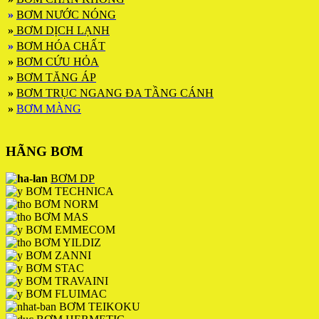
»
BƠM NƯỚC NÓNG
»
BƠM DỊCH LẠNH
»
BƠM HÓA CHẤT
»
BƠM CỨU HỎA
»
BƠM TĂNG ÁP
»
BƠM TRỤC NGANG ĐA TẦNG CÁNH
»
BƠM MÀNG
HÃNG BƠM
BƠM DP
BƠM TECHNICA
BƠM NORM
BƠM MAS
BƠM EMMECOM
BƠM YILDIZ
BƠM ZANNI
BƠM STAC
BƠM TRAVAINI
BƠM FLUIMAC
BƠM TEIKOKU