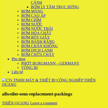
CÁNH
BƠM LY TÂM TRỤC ĐỨNG
BƠM MÀNG
BƠM CAO ÁP
BƠM CHÌM
BƠM NƯỚC
BƠM NƯỚC THẢI
BƠM HÓA CHẤT
BƠM BỘT GIẤY
BƠM BÁNH RĂNG
BƠM CHÂN KHÔNG
BƠM DỊCH LẠNH
BƠM CHỮA CHÁY
Phụ tùng
PHỚT BURGMANN – GERMANY
VÒNG BI
Liên hệ
allweiler-oem-replacement-packings
THIÊN QUANG
Leave a comment