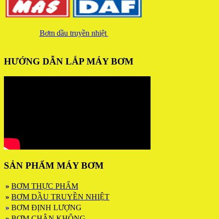
Bơm dầu truyền nhiệt
HƯỚNG DẪN LẮP MÁY BƠM
SẢN PHẨM MÁY BƠM
»
BƠM THỰC PHẨM
»
BƠM DẦU TRUYỀN NHIỆT
»
BƠM ĐỊNH LƯỢNG
»
BƠM CHÂN KHÔNG