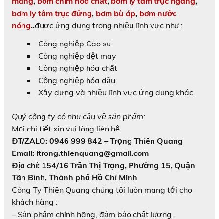
màng
,
bơm chìm hóa chất
,
bơm ly tâm trục ngang
,
bơm ly tâm trục đứng
,
bơm bù áp
,
bơm nước
nóng
..
được ứng dụng trong nhiều lĩnh vực như :
Công nghiệp Cao su
Công nghiệp dệt may
Công nghiệp hóa chất
Công nghiệp hóa dầu
Xây dựng và nhiều lĩnh vực ứng dụng khác.
Quý công ty có nhu cầu về sản phẩm:
Mọi chi tiết xin vui lòng liên hệ:
ĐT/ZALO: 0946 999 842 – Trọng Thiên Quang
Email: ltrong.thienquang@gmail.com
Địa chỉ: 154/16 Trần Thị Trọng, Phường 15, Quận
Tân Bình, Thành phố Hồ Chí Minh
Công Ty Thiên Quang chúng tôi luôn mang tới cho
khách hàng :
– Sản phẩm chính hãng, đảm bảo chất lượng .