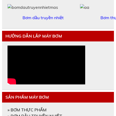
Bơm dầu truyền nhiệt
Bơm th
HƯỚNG DẪN LẮP MÁY BƠM
SẢN PHẨM MÁY BƠM
»
BƠM THỰC PHẨM
»
BƠM DẦU TRUYỀN NHIỆT