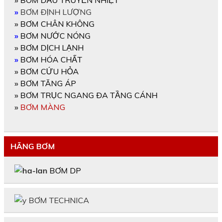
»
BƠM ĐỊNH LƯỢNG
»
BƠM CHÂN KHÔNG
»
BƠM NƯỚC NÓNG
»
BƠM DỊCH LẠNH
»
BƠM HÓA CHẤT
»
BƠM CỨU HỎA
»
BƠM TĂNG ÁP
»
BƠM TRỤC NGANG ĐA TẦNG CÁNH
»
BƠM MÀNG
HÃNG BƠM
BƠM DP
BƠM TECHNICA