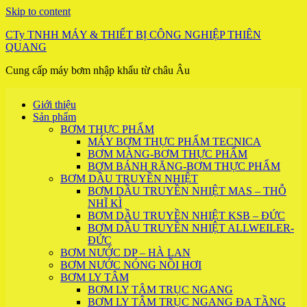
Skip to content
CTy TNHH MÁY & THIẾT BỊ CÔNG NGHIỆP THIÊN
QUANG
Cung cấp máy bơm nhập khẩu từ châu Âu
Giới thiệu
Sản phẩm
BƠM THỰC PHẨM
MÁY BƠM THỰC PHẨM TECNICA
BƠM MÀNG-BƠM THỰC PHẨM
BƠM BÁNH RĂNG-BƠM THỰC PHẨM
BƠM DẦU TRUYỀN NHIỆT
BƠM DẦU TRUYỀN NHIỆT MAS – THỖ
NHĨ KÌ
BƠM DẦU TRUYỀN NHIỆT KSB – ĐỨC
BƠM DẦU TRUYỀN NHIỆT ALLWEILER-
ĐỨC
BƠM NƯỚC DP – HÀ LAN
BƠM NƯỚC NÓNG NỒI HƠI
BƠM LY TÂM
BƠM LY TÂM TRỤC NGANG
BƠM LY TÂM TRỤC NGANG ĐA TẦNG