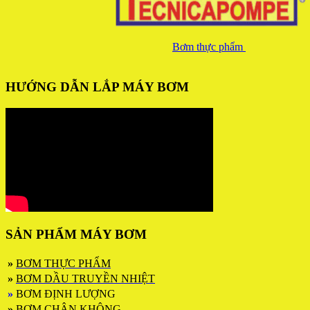
Bơm thực phẩm
HƯỚNG DẪN LẮP MÁY BƠM
SẢN PHẨM MÁY BƠM
»
BƠM THỰC PHẨM
»
BƠM DẦU TRUYỀN NHIỆT
»
BƠM ĐỊNH LƯỢNG
»
BƠM CHÂN KHÔNG