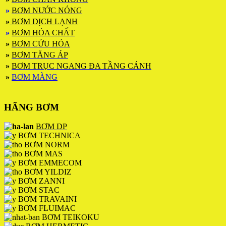
»
BƠM NƯỚC NÓNG
»
BƠM DỊCH LẠNH
»
BƠM HÓA CHẤT
»
BƠM CỨU HỎA
»
BƠM TĂNG ÁP
»
BƠM TRỤC NGANG ĐA TẦNG CÁNH
»
BƠM MÀNG
HÃNG BƠM
BƠM DP
BƠM TECHNICA
BƠM NORM
BƠM MAS
BƠM EMMECOM
BƠM YILDIZ
BƠM ZANNI
BƠM STAC
BƠM TRAVAINI
BƠM FLUIMAC
BƠM TEIKOKU