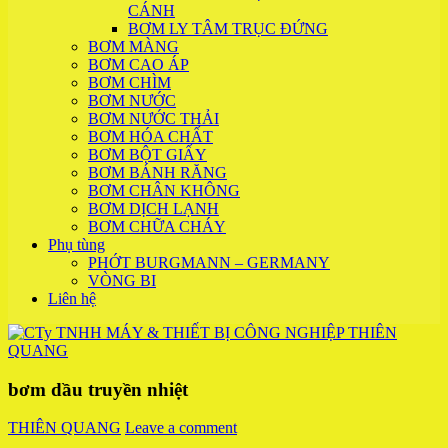
CÁNH
BƠM LY TÂM TRỤC ĐỨNG
BƠM MÀNG
BƠM CAO ÁP
BƠM CHÌM
BƠM NƯỚC
BƠM NƯỚC THẢI
BƠM HÓA CHẤT
BƠM BỘT GIẤY
BƠM BÁNH RĂNG
BƠM CHÂN KHÔNG
BƠM DỊCH LẠNH
BƠM CHỮA CHÁY
Phụ tùng
PHỚT BURGMANN – GERMANY
VÒNG BI
Liên hệ
bơm dầu truyền nhiệt
THIÊN QUANG
Leave a comment