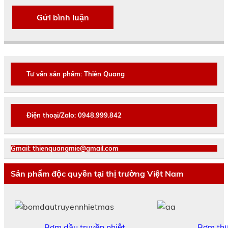
Tư vấn sản phẩm: Thiên Quang
Điện thoại/Zalo: 0948.999.842
Gmail: thienquangmie@gmail.com
Sản phẩm độc quyền tại thị trường Việt Nam
Bơm dầu truyền nhiệt
Bơm th