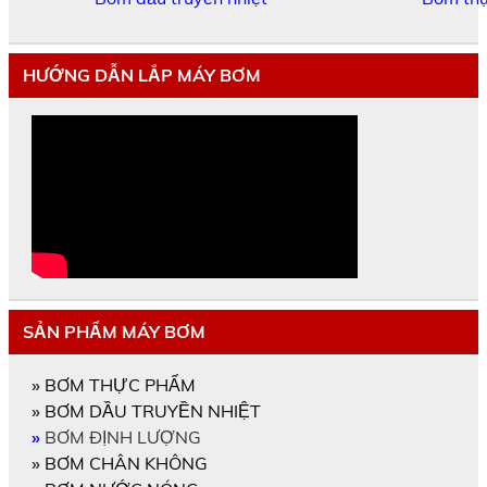
HƯỚNG DẪN LẮP MÁY BƠM
SẢN PHẨM MÁY BƠM
»
BƠM THỰC PHẨM
»
BƠM DẦU TRUYỀN NHIỆT
»
BƠM ĐỊNH LƯỢNG
»
BƠM CHÂN KHÔNG