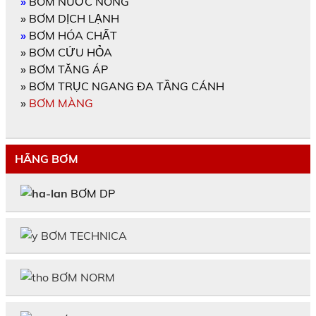
»
BƠM NƯỚC NÓNG
»
BƠM DỊCH LẠNH
»
BƠM HÓA CHẤT
»
BƠM CỨU HỎA
»
BƠM TĂNG ÁP
»
BƠM TRỤC NGANG ĐA TẦNG CÁNH
»
BƠM MÀNG
HÃNG BƠM
BƠM DP
BƠM TECHNICA
BƠM NORM