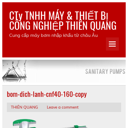
Skip
to
CTy TNHH MÁY & THIẾT BỊ
content
CÔNG NGHIỆP THIÊN QUANG
Cung cấp máy bơm nhập khẩu từ châu Âu
bom-dich-lanh-cnf40-160-copy
THIÊN QUANG
Leave a comment