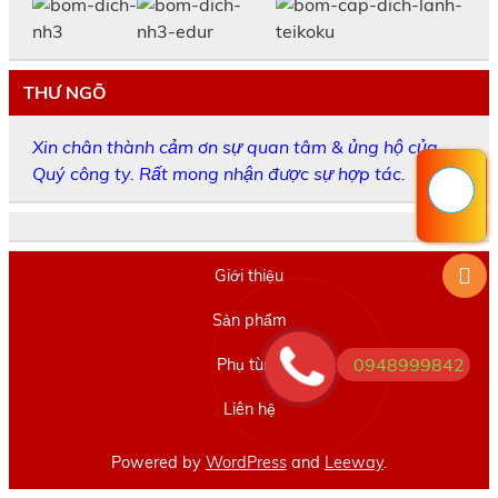
THƯ NGÕ
Xin chân thành cảm ơn sự quan tâm & ủng hộ của
Quý công ty. Rất mong nhận được sự hợp tác.
Giới thiệu
Sản phẩm
0948999842
Phụ tùng
Liên hệ
Powered by
WordPress
and
Leeway
.