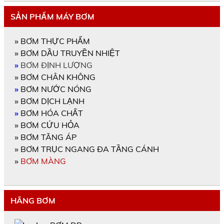
SẢN PHẨM MÁY BƠM
»
BƠM THỰC PHẨM
»
BƠM DẦU TRUYỀN NHIỆT
»
BƠM ĐỊNH LƯỢNG
»
BƠM CHÂN KHÔNG
»
BƠM NƯỚC NÓNG
»
BƠM DỊCH LẠNH
»
BƠM HÓA CHẤT
»
BƠM CỨU HỎA
»
BƠM TĂNG ÁP
»
BƠM TRỤC NGANG ĐA TẦNG CÁNH
»
BƠM MÀNG
HÃNG BƠM