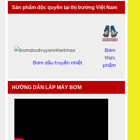
Sản phẩm độc quyền tại thị trường Việt Nam
Bơm
thực
Bơm dầu truyền nhiệt
phẩm
HƯỚNG DẪN LẮP MÁY BƠM