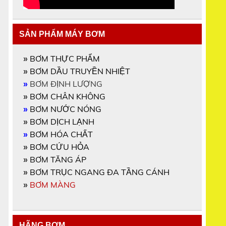
SẢN PHẨM MÁY BƠM
BƠM THỰC PHẨM
»
BƠM DẦU TRUYỀN NHIỆT
»
BƠM ĐỊNH LƯỢNG
»
BƠM CHÂN KHÔNG
»
BƠM NƯỚC NÓNG
»
BƠM DỊCH LẠNH
»
BƠM HÓA CHẤT
»
BƠM CỨU HỎA
»
BƠM TĂNG ÁP
»
BƠM TRỤC NGANG ĐA TẦNG CÁNH
»
BƠM MÀNG
»
HÃNG BƠM