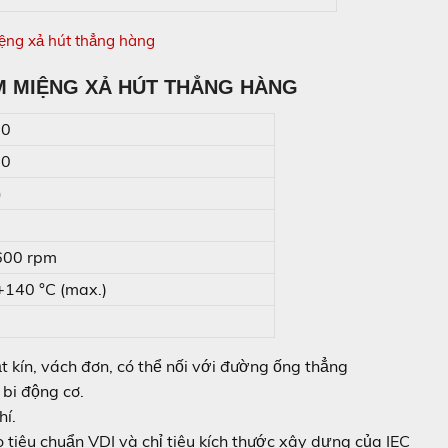
M MIỆNG XẢ HÚT THẲNG HÀNG
00
00
)
600 rpm
 +140 °C (max.)
uạt kín, vách đơn, có thể nối với đường ống thẳng
bi động cơ.
hí.
tiêu chuẩn VDI và chỉ tiêu kích thước xây dựng của IEC