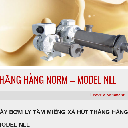
THẲNG HÀNG NORM – MODEL NLL
Leave a comment
BƠM LY TÂM MIỆNG XẢ HÚT THẲNG HÀN
EL NLL