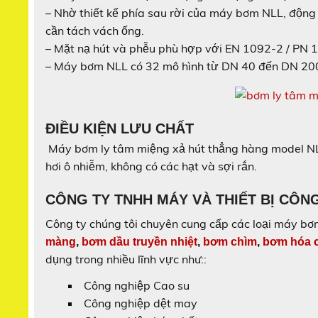
– Nhờ thiết kế phía sau rời của máy bơm NLL, động
cần tách vách ống.
– Mặt nạ hút và phễu phù hợp với EN 1092-2 / PN 1
– Máy bơm NLL có 32 mô hình từ DN 40 đến DN 20
ĐIỀU KIỆN LƯU CHẤT
Máy bơm ly tâm miệng xả hút thẳng hàng model NLL
hơi ô nhiễm, không có các hạt và sợi rắn.
CÔNG TY TNHH MÁY VÀ THIẾT BỊ CÔN
Công ty chúng tôi chuyên cung cấp các loại máy b
màng
,
bơm dầu truyền nhiệt
,
bơm chìm
,
bơm hóa 
dụng trong nhiều lĩnh vực như::
Công nghiệp Cao su
Công nghiệp dệt may