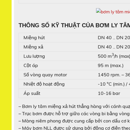
THÔNG SỐ KỸ THUẬT CỦA BƠM LY TÂ
Miệng hút
DN 40 .. DN 2
Miệng xả
DN 40 .. DN 2
3
Lưu lượng
500 m
/h (max
Cột áp
95 m (max.)
Số vòng quay motor
1450 rpm. – 3
Nhiệt độ hoạt động
-10 °C (min.) /
Áp suất
10-16 bar
– Bơm ly tâm miệng xả hút thẳng hàng với cánh q
– Trục bơm được hỗ trợ giữa các vòng bi bằng vòng 
– Màng niêm phong được cung cấp bởi con dấu cơ k
– Máy bơm NLL được sử dụng bởi động cơ điện theo 