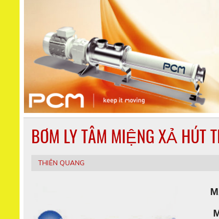
BƠM LY TÂM MIỆNG XẢ HÚT 
THIÊN QUANG
MÁY 
MOD