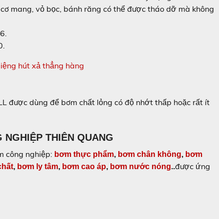
 cơ mang, vỏ bọc, bánh răng có thể được tháo dỡ mà không
6.
0.
 được dùng để bơm chất lỏng có độ nhớt thấp hoặc rất ít
G NGHIỆP THIÊN QUANG
ơm công nghiệp:
bơm thực phẩm
,
bơm chân không
,
bơm
được ứng
chất
,
bơm ly tâm
,
bơm cao áp
,
bơm nước nóng
..