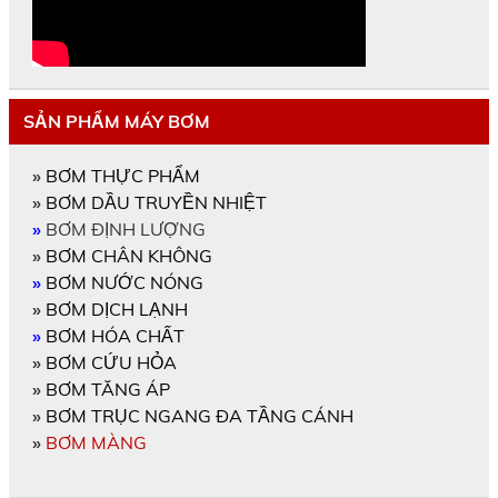
SẢN PHẨM MÁY BƠM
»
BƠM THỰC PHẨM
»
BƠM DẦU TRUYỀN NHIỆT
»
BƠM ĐỊNH LƯỢNG
»
BƠM CHÂN KHÔNG
»
BƠM NƯỚC NÓNG
»
BƠM DỊCH LẠNH
»
BƠM HÓA CHẤT
»
BƠM CỨU HỎA
»
BƠM TĂNG ÁP
»
BƠM TRỤC NGANG ĐA TẦNG CÁNH
»
BƠM MÀNG