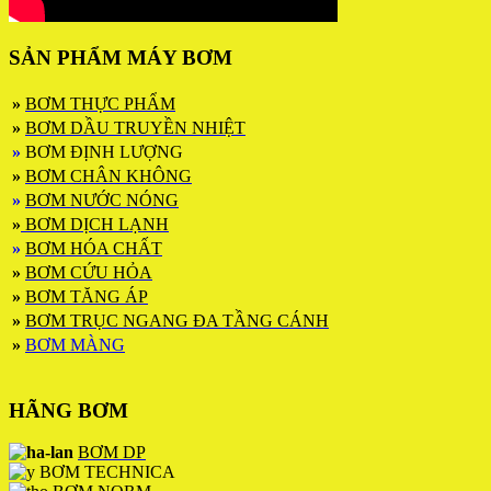
SẢN PHẨM MÁY BƠM
»
BƠM THỰC PHẨM
»
BƠM DẦU TRUYỀN NHIỆT
»
BƠM ĐỊNH LƯỢNG
»
BƠM CHÂN KHÔNG
»
BƠM NƯỚC NÓNG
»
BƠM DỊCH LẠNH
»
BƠM HÓA CHẤT
»
BƠM CỨU HỎA
»
BƠM TĂNG ÁP
»
BƠM TRỤC NGANG ĐA TẦNG CÁNH
»
BƠM MÀNG
HÃNG BƠM
BƠM DP
BƠM TECHNICA