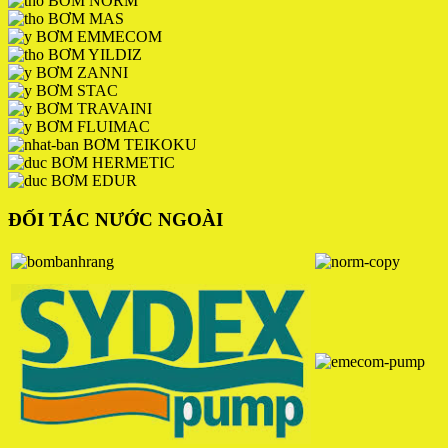
BƠM NORM
BƠM MAS
BƠM EMMECOM
BƠM YILDIZ
BƠM ZANNI
BƠM STAC
BƠM TRAVAINI
BƠM FLUIMAC
BƠM TEIKOKU
BƠM HERMETIC
BƠM EDUR
ĐỐI TÁC NƯỚC NGOÀI