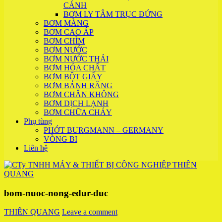
CÁNH
BƠM LY TÂM TRỤC ĐỨNG
BƠM MÀNG
BƠM CAO ÁP
BƠM CHÌM
BƠM NƯỚC
BƠM NƯỚC THẢI
BƠM HÓA CHẤT
BƠM BỘT GIẤY
BƠM BÁNH RĂNG
BƠM CHÂN KHÔNG
BƠM DỊCH LẠNH
BƠM CHỮA CHÁY
Phụ tùng
PHỚT BURGMANN – GERMANY
VÒNG BI
Liên hệ
bom-nuoc-nong-edur-duc
THIÊN QUANG
Leave a comment