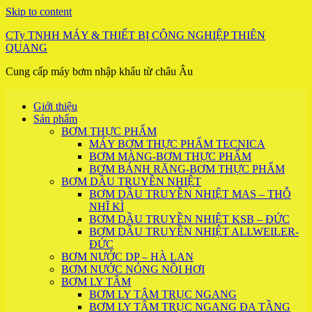
Skip to content
CTy TNHH MÁY & THIẾT BỊ CÔNG NGHIỆP THIÊN
QUANG
Cung cấp máy bơm nhập khẩu từ châu Âu
Giới thiệu
Sản phẩm
BƠM THỰC PHẨM
MÁY BƠM THỰC PHẨM TECNICA
BƠM MÀNG-BƠM THỰC PHẨM
BƠM BÁNH RĂNG-BƠM THỰC PHẨM
BƠM DẦU TRUYỀN NHIỆT
BƠM DẦU TRUYỀN NHIỆT MAS – THỖ
NHĨ KÌ
BƠM DẦU TRUYỀN NHIỆT KSB – ĐỨC
BƠM DẦU TRUYỀN NHIỆT ALLWEILER-
ĐỨC
BƠM NƯỚC DP – HÀ LAN
BƠM NƯỚC NÓNG NỒI HƠI
BƠM LY TÂM
BƠM LY TÂM TRỤC NGANG
BƠM LY TÂM TRỤC NGANG ĐA TẦNG