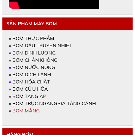
SẢN PHẨM MÁY BƠM
»
BƠM THỰC PHẨM
»
BƠM DẦU TRUYỀN NHIỆT
»
BƠM ĐỊNH LƯỢNG
»
BƠM CHÂN KHÔNG
»
BƠM NƯỚC NÓNG
»
BƠM DỊCH LẠNH
»
BƠM HÓA CHẤT
»
BƠM CỨU HỎA
»
BƠM TĂNG ÁP
»
BƠM TRỤC NGANG ĐA TẦNG CÁNH
»
BƠM MÀNG
HÃNG BƠM