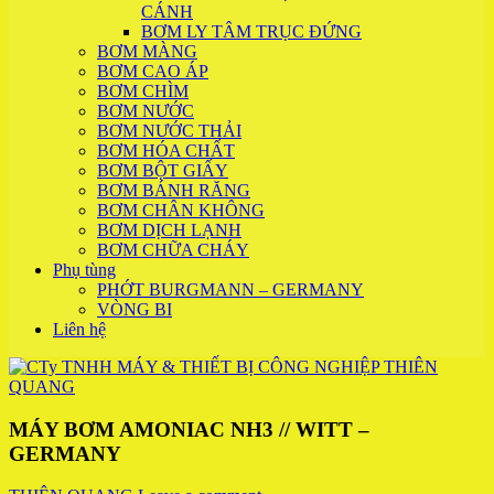
CÁNH
BƠM LY TÂM TRỤC ĐỨNG
BƠM MÀNG
BƠM CAO ÁP
BƠM CHÌM
BƠM NƯỚC
BƠM NƯỚC THẢI
BƠM HÓA CHẤT
BƠM BỘT GIẤY
BƠM BÁNH RĂNG
BƠM CHÂN KHÔNG
BƠM DỊCH LẠNH
BƠM CHỮA CHÁY
Phụ tùng
PHỚT BURGMANN – GERMANY
VÒNG BI
Liên hệ
MÁY BƠM AMONIAC NH3 // WITT –
GERMANY