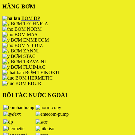
HÃNG BƠM
BƠM DP
BƠM TECHNICA
BƠM NORM
BƠM MAS
BƠM EMMECOM
BƠM YILDIZ
BƠM ZANNI
BƠM STAC
BƠM TRAVAINI
BƠM FLUIMAC
BƠM TEIKOKU
BƠM HERMETIC
BƠM EDUR
ĐỐI TÁC NƯỚC NGOÀI