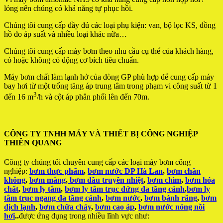
lỏng nên chúng có khả năng tự phục hồi.
Chúng tôi cung cấp đầy đủ các loại phụ kiện: van, bộ lọc KS, đồng
hồ đo áp suất và nhiều loại khác nữa…
Chúng tôi cung cấp máy bơm theo nhu cầu cụ thể của khách hàng,
có hoặc không có động cơ bích tiêu chuẩn.
Máy bơm chất làm lạnh hở của dòng GP phù hợp để cung cấp máy
bay hơi từ một trống tăng áp trung tâm trong phạm vi công suất từ 1
3
đến 16 m
/h và cột áp phân phối lên đến 70m.
CÔNG TY TNHH MÁY VÀ THIẾT BỊ CÔNG NGHIỆP
THIÊN QUANG
Công ty chúng tôi chuyên cung cấp các loại máy bơm công
nghiệp:
bơm thực phẩm
,
bơm nước DP Hà Lan
,
bơm chân
không
,
bơm màng
,
bơm dầu truyền nhiệt
,
bơm chìm
,
bơm hóa
chất
,
bơm ly tâm
,
bơm ly tâm trục đứng đa tầng cánh
,
bơm ly
tâm trục ngang đa tầng cánh
,
bơm nước
,
bơm bánh răng
,
bơm
dịch lạnh
,
bơm chữa cháy
,
bơm cao áp
,
bơm nước nóng nồi
hơi
..
được ứng dụng trong nhiều lĩnh vực như: