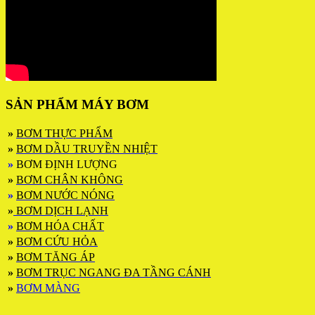
SẢN PHẨM MÁY BƠM
»
BƠM THỰC PHẨM
»
BƠM DẦU TRUYỀN NHIỆT
»
BƠM ĐỊNH LƯỢNG
»
BƠM CHÂN KHÔNG
»
BƠM NƯỚC NÓNG
»
BƠM DỊCH LẠNH
»
BƠM HÓA CHẤT
»
BƠM CỨU HỎA
»
BƠM TĂNG ÁP
»
BƠM TRỤC NGANG ĐA TẦNG CÁNH
»
BƠM MÀNG