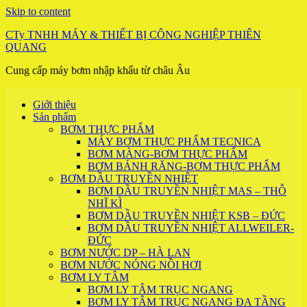
Skip to content
CTy TNHH MÁY & THIẾT BỊ CÔNG NGHIỆP THIÊN
QUANG
Cung cấp máy bơm nhập khẩu từ châu Âu
Giới thiệu
Sản phẩm
BƠM THỰC PHẨM
MÁY BƠM THỰC PHẨM TECNICA
BƠM MÀNG-BƠM THỰC PHẨM
BƠM BÁNH RĂNG-BƠM THỰC PHẨM
BƠM DẦU TRUYỀN NHIỆT
BƠM DẦU TRUYỀN NHIỆT MAS – THỖ
NHĨ KÌ
BƠM DẦU TRUYỀN NHIỆT KSB – ĐỨC
BƠM DẦU TRUYỀN NHIỆT ALLWEILER-
ĐỨC
BƠM NƯỚC DP – HÀ LAN
BƠM NƯỚC NÓNG NỒI HƠI
BƠM LY TÂM
BƠM LY TÂM TRỤC NGANG
BƠM LY TÂM TRỤC NGANG ĐA TẦNG