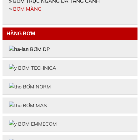
BƠM TRỤC NGANG ĐA TẦNG CÁNH
»
BƠM MÀNG
»
HÃNG BƠM
BƠM DP
BƠM TECHNICA
BƠM NORM
BƠM MAS
BƠM EMMECOM