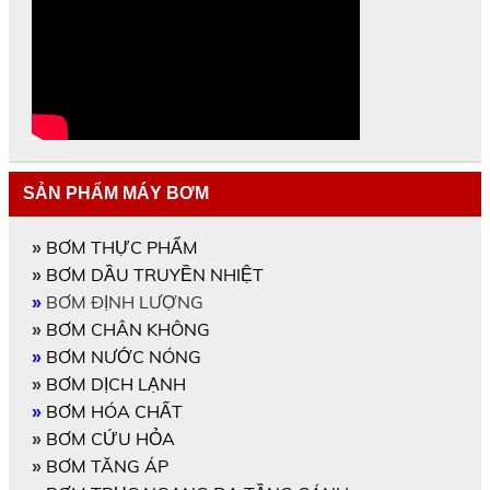
SẢN PHẨM MÁY BƠM
BƠM THỰC PHẨM
»
BƠM DẦU TRUYỀN NHIỆT
»
BƠM ĐỊNH LƯỢNG
»
BƠM CHÂN KHÔNG
»
BƠM NƯỚC NÓNG
»
BƠM DỊCH LẠNH
»
BƠM HÓA CHẤT
»
BƠM CỨU HỎA
»
BƠM TĂNG ÁP
»