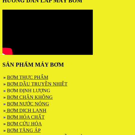
HƯỚNG DẪN LẮP MÁY BƠM
SẢN PHẨM MÁY BƠM
»
BƠM THỰC PHẨM
»
BƠM DẦU TRUYỀN NHIỆT
»
BƠM ĐỊNH LƯỢNG
»
BƠM CHÂN KHÔNG
»
BƠM NƯỚC NÓNG
»
BƠM DỊCH LẠNH
»
BƠM HÓA CHẤT
»
BƠM CỨU HỎA
»
BƠM TĂNG ÁP