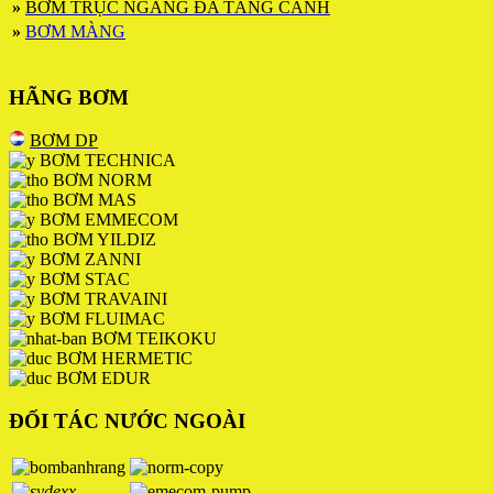
»
BƠM TRỤC NGANG ĐA TẦNG CÁNH
»
BƠM MÀNG
HÃNG BƠM
BƠM DP
BƠM TECHNICA
BƠM NORM
BƠM MAS
BƠM EMMECOM
BƠM YILDIZ
BƠM ZANNI
BƠM STAC
BƠM TRAVAINI
BƠM FLUIMAC
BƠM TEIKOKU
BƠM HERMETIC
BƠM EDUR
ĐỐI TÁC NƯỚC NGOÀI