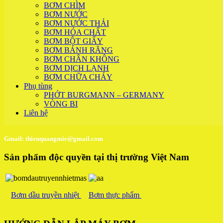
BƠM CHÌM
BƠM NƯỚC
BƠM NƯỚC THẢI
BƠM HÓA CHẤT
BƠM BỘT GIẤY
BƠM BÁNH RĂNG
BƠM CHÂN KHÔNG
BƠM DỊCH LẠNH
BƠM CHỮA CHÁY
Phụ tùng
PHỚT BURGMANN – GERMANY
VÒNG BI
Liên hệ
Gmail: thienquangmie@gmail.com
Sản phẩm độc quyền tại thị trường Việt Nam
Bơm dầu truyền nhiệt
Bơm thực phẩm