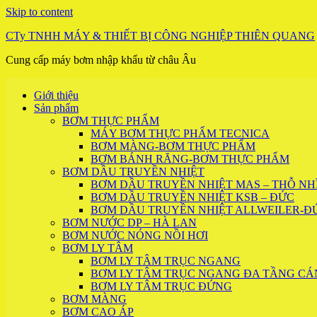
Skip to content
CTy TNHH MÁY & THIẾT BỊ CÔNG NGHIỆP THIÊN QUANG
Cung cấp máy bơm nhập khẩu từ châu Âu
Giới thiệu
Sản phẩm
BƠM THỰC PHẨM
MÁY BƠM THỰC PHẨM TECNICA
BƠM MÀNG-BƠM THỰC PHẨM
BƠM BÁNH RĂNG-BƠM THỰC PHẨM
BƠM DẦU TRUYỀN NHIỆT
BƠM DẦU TRUYỀN NHIỆT MAS – THỖ NHĨ
BƠM DẦU TRUYỀN NHIỆT KSB – ĐỨC
BƠM DẦU TRUYỀN NHIỆT ALLWEILER-Đ
BƠM NƯỚC DP – HÀ LAN
BƠM NƯỚC NÓNG NỒI HƠI
BƠM LY TÂM
BƠM LY TÂM TRỤC NGANG
BƠM LY TÂM TRỤC NGANG ĐA TẦNG CÁ
BƠM LY TÂM TRỤC ĐỨNG
BƠM MÀNG
BƠM CAO ÁP