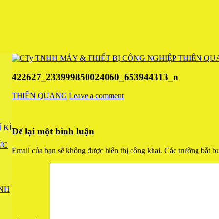
422627_233999850024060_653944313_n
THIÊN QUANG
Leave a comment
 KÌ
Để lại một bình luận
ỨC
Email của bạn sẽ không được hiển thị công khai.
Các trường bắt b
NH