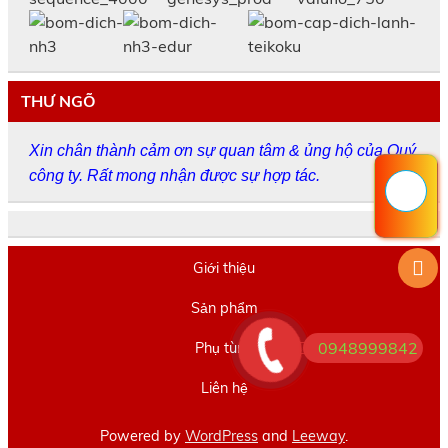
THƯ NGÕ
Xin chân thành cảm ơn sự quan tâm & ủng hộ của Quý
công ty. Rất mong nhận được sự hợp tác.
Giới thiệu
Sản phẩm
0948999842
Phụ tùng
Liên hệ
Powered by
WordPress
and
Leeway
.