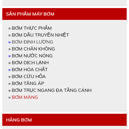
SẢN PHẨM MÁY BƠM
»
BƠM THỰC PHẨM
»
BƠM DẦU TRUYỀN NHIỆT
»
BƠM ĐỊNH LƯỢNG
»
BƠM CHÂN KHÔNG
»
BƠM NƯỚC NÓNG
»
BƠM DỊCH LẠNH
»
BƠM HÓA CHẤT
»
BƠM CỨU HỎA
»
BƠM TĂNG ÁP
»
BƠM TRỤC NGANG ĐA TẦNG CÁNH
»
BƠM MÀNG
HÃNG BƠM