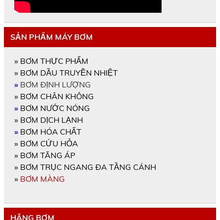
SẢN PHẨM MÁY BƠM
»
BƠM THỰC PHẨM
»
BƠM DẦU TRUYỀN NHIỆT
»
BƠM ĐỊNH LƯỢNG
»
BƠM CHÂN KHÔNG
»
BƠM NƯỚC NÓNG
»
BƠM DỊCH LẠNH
»
BƠM HÓA CHẤT
»
BƠM CỨU HỎA
»
BƠM TĂNG ÁP
»
BƠM TRỤC NGANG ĐA TẦNG CÁNH
»
BƠM MÀNG
HÃNG BƠM