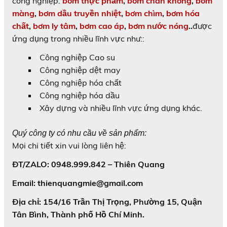
công nghiệp:
bơm thực phẩm
,
bơm chân không
,
bơm
màng
,
bơm dầu truyền nhiệt
,
bơm chìm
,
bơm hóa
chất
,
bơm ly tâm
,
bơm cao áp
,
bơm nước nóng
..
được
ứng dụng trong nhiều lĩnh vực như::
Công nghiệp Cao su
Công nghiệp dệt may
Công nghiệp hóa chất
Công nghiệp hóa dầu
Xây dựng và nhiều lĩnh vực ứng dụng khác.
Quý công ty có nhu cầu về sản phẩm:
Mọi chi tiết xin vui lòng liên hệ:
ĐT/ZALO: 0948.999.842 – Thiên Quang
Email: thienquangmie@gmail.com
Địa chỉ: 154/16 Trần Thị Trọng, Phường 15, Quận
Tân Bình, Thành phố Hồ Chí Minh.