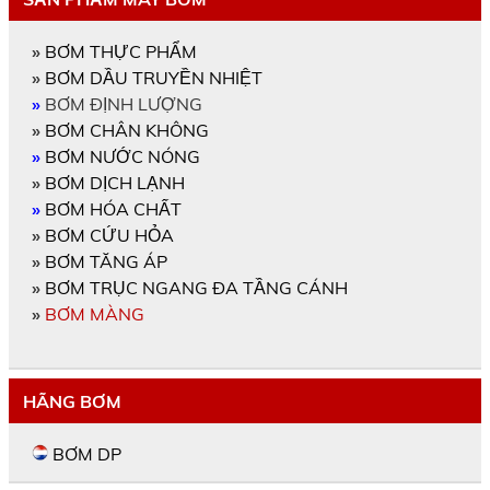
»
BƠM THỰC PHẨM
»
BƠM DẦU TRUYỀN NHIỆT
»
BƠM ĐỊNH LƯỢNG
»
BƠM CHÂN KHÔNG
»
BƠM NƯỚC NÓNG
»
BƠM DỊCH LẠNH
»
BƠM HÓA CHẤT
»
BƠM CỨU HỎA
»
BƠM TĂNG ÁP
»
BƠM TRỤC NGANG ĐA TẦNG CÁNH
»
BƠM MÀNG
HÃNG BƠM
BƠM DP