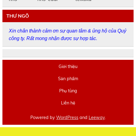
THƯ NGÕ
Xin chân thành cảm ơn sự quan tâm & ủng hộ của Quý
công ty. Rất mong nhận được sự hợp tác.
Giới thiệu
Sản phẩm
Phụ tùng
Liên hệ
Powered by
WordPress
and
Leeway
.