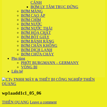
CÁNH
BƠM LY TÂM TRỤC ĐỨNG
BƠM MÀNG
BƠM CAO ÁP
BƠM CHÌM
BƠM NƯỚC
BƠM NƯỚC THẢI
BƠM HÓA CHẤT
BƠM BỘT GIẤY
BƠM BÁNH RĂNG
BƠM CHÂN KHÔNG
BƠM DỊCH LẠNH
BƠM CHỮA CHÁY
Phụ tùng
PHỚT BURGMANN – GERMANY
VÒNG BI
Liên hệ
wp1aadd1c1_05_06
THIÊN QUANG
Leave a comment