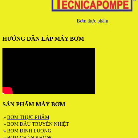
Bơm thực phẩm
HƯỚNG DẪN LẮP MÁY BƠM
SẢN PHẨM MÁY BƠM
»
BƠM THỰC PHẨM
»
BƠM DẦU TRUYỀN NHIỆT
»
BƠM ĐỊNH LƯỢNG
»
BƠM CHÂN KHÔNG