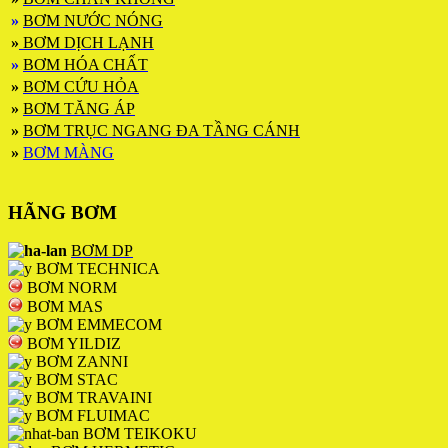
»
BƠM NƯỚC NÓNG
»
BƠM DỊCH LẠNH
»
BƠM HÓA CHẤT
»
BƠM CỨU HỎA
»
BƠM TĂNG ÁP
»
BƠM TRỤC NGANG ĐA TẦNG CÁNH
»
BƠM MÀNG
HÃNG BƠM
BƠM DP
BƠM TECHNICA
BƠM NORM
BƠM MAS
BƠM EMMECOM
BƠM YILDIZ
BƠM ZANNI
BƠM STAC
BƠM TRAVAINI
BƠM FLUIMAC
BƠM TEIKOKU