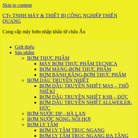
Skip to content
CTy TNHH MÁY & THIẾT BỊ CÔNG NGHIỆP THIÊN
QUANG
Cung cấp máy bơm nhập khẩu từ châu Âu
Giới thiệu
Sản phẩm
BƠM THỰC PHẨM
MÁY BƠM THỰC PHẨM TECNICA
BƠM MÀNG-BƠM THỰC PHẨM
BƠM BÁNH RĂNG-BƠM THỰC PHẨM
BƠM DẦU TRUYỀN NHIỆT
BƠM DẦU TRUYỀN NHIỆT MAS – THỖ
NHĨ KÌ
BƠM DẦU TRUYỀN NHIỆT KSB – ĐỨC
BƠM DẦU TRUYỀN NHIỆT ALLWEILER-
ĐỨC
BƠM NƯỚC DP – HÀ LAN
BƠM NƯỚC NÓNG NỒI HƠI
BƠM LY TÂM
BƠM LY TÂM TRỤC NGANG
BƠM LY TÂM TRỤC NGANG ĐA TẦNG