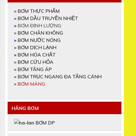
»
BƠM THỰC PHẨM
»
BƠM DẦU TRUYỀN NHIỆT
»
BƠM ĐỊNH LƯỢNG
»
BƠM CHÂN KHÔNG
»
BƠM NƯỚC NÓNG
»
BƠM DỊCH LẠNH
»
BƠM HÓA CHẤT
»
BƠM CỨU HỎA
»
BƠM TĂNG ÁP
»
BƠM TRỤC NGANG ĐA TẦNG CÁNH
»
BƠM MÀNG
HÃNG BƠM
BƠM DP