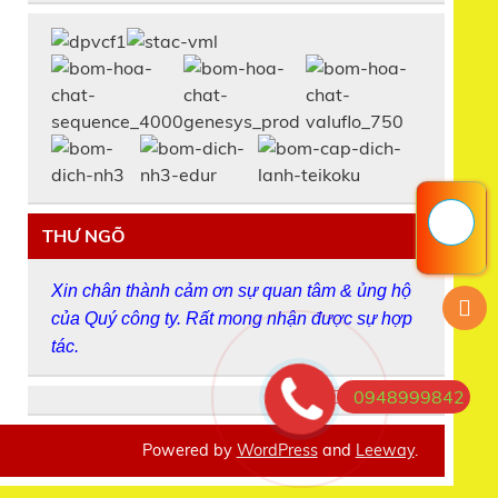
THƯ NGÕ
Xin chân thành cảm ơn sự quan tâm & ủng hộ
của Quý công ty. Rất mong nhận được sự hợp
tác.
0948999842
Powered by
WordPress
and
Leeway
.