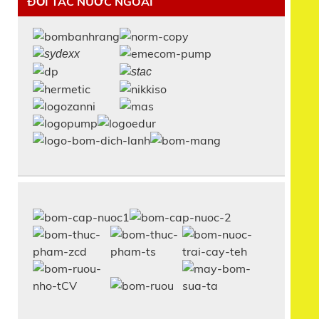
ĐỐI TÁC NƯỚC NGOÀI