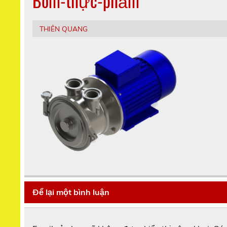
Bơm-thực-phẩm
THIÊN QUANG
Để lại một bình luận