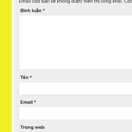
Email của bạn sẽ không được hiển thị công khai.
Các
Bình luận
*
Tên
*
Email
*
Trang web