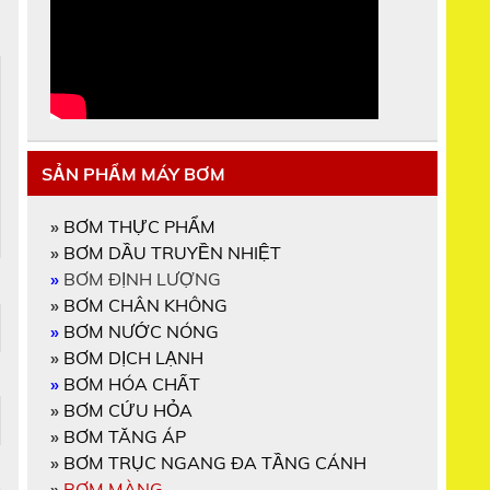
SẢN PHẨM MÁY BƠM
»
BƠM THỰC PHẨM
»
BƠM DẦU TRUYỀN NHIỆT
»
BƠM ĐỊNH LƯỢNG
»
BƠM CHÂN KHÔNG
»
BƠM NƯỚC NÓNG
»
BƠM DỊCH LẠNH
»
BƠM HÓA CHẤT
»
BƠM CỨU HỎA
»
BƠM TĂNG ÁP
»
BƠM TRỤC NGANG ĐA TẦNG CÁNH
»
BƠM MÀNG