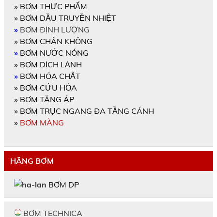
»
BƠM THỰC PHẨM
»
BƠM DẦU TRUYỀN NHIỆT
»
BƠM ĐỊNH LƯỢNG
»
BƠM CHÂN KHÔNG
»
BƠM NƯỚC NÓNG
»
BƠM DỊCH LẠNH
»
BƠM HÓA CHẤT
»
BƠM CỨU HỎA
»
BƠM TĂNG ÁP
»
BƠM TRỤC NGANG ĐA TẦNG CÁNH
»
BƠM MÀNG
HÃNG BƠM
BƠM DP
BƠM TECHNICA