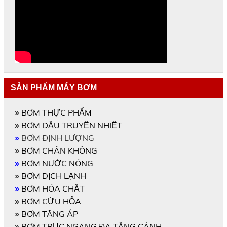
SẢN PHẨM MÁY BƠM
BƠM THỰC PHẨM
»
BƠM DẦU TRUYỀN NHIỆT
»
BƠM ĐỊNH LƯỢNG
»
BƠM CHÂN KHÔNG
»
BƠM NƯỚC NÓNG
»
BƠM DỊCH LẠNH
»
BƠM HÓA CHẤT
»
BƠM CỨU HỎA
»
BƠM TĂNG ÁP
»
BƠM TRỤC NGANG ĐA TẦNG CÁNH
»