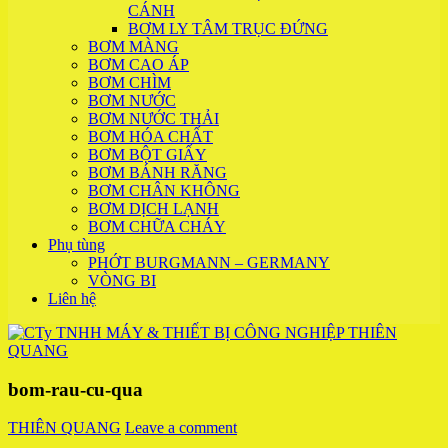
CÁNH
BƠM LY TÂM TRỤC ĐỨNG
BƠM MÀNG
BƠM CAO ÁP
BƠM CHÌM
BƠM NƯỚC
BƠM NƯỚC THẢI
BƠM HÓA CHẤT
BƠM BỘT GIẤY
BƠM BÁNH RĂNG
BƠM CHÂN KHÔNG
BƠM DỊCH LẠNH
BƠM CHỮA CHÁY
Phụ tùng
PHỚT BURGMANN – GERMANY
VÒNG BI
Liên hệ
bom-rau-cu-qua
THIÊN QUANG
Leave a comment