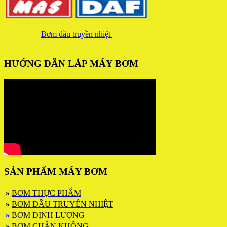
Bơm dầu truyền nhiệt
HƯỚNG DẪN LẮP MÁY BƠM
SẢN PHẨM MÁY BƠM
»
BƠM THỰC PHẨM
»
BƠM DẦU TRUYỀN NHIỆT
»
BƠM ĐỊNH LƯỢNG
»
BƠM CHÂN KHÔNG