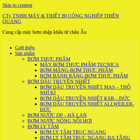
Skip to content
CTy TNHH MÁY & THIẾT BỊ CÔNG NGHIỆP THIÊN
QUANG
Cung cấp máy bơm nhập khẩu từ châu Âu
Giới thiệu
Sản phẩm
BƠM THỰC PHẨM
MÁY BƠM THỰC PHẨM TECNICA
BƠM MÀNG-BƠM THỰC PHẨM
BƠM BÁNH RĂNG-BƠM THỰC PHẨM
BƠM DẦU TRUYỀN NHIỆT
BƠM DẦU TRUYỀN NHIỆT MAS – THỖ
NHĨ KÌ
BƠM DẦU TRUYỀN NHIỆT KSB – ĐỨC
BƠM DẦU TRUYỀN NHIỆT ALLWEILER-
ĐỨC
BƠM NƯỚC DP – HÀ LAN
BƠM NƯỚC NÓNG NỒI HƠI
BƠM LY TÂM
BƠM LY TÂM TRỤC NGANG
BƠM LY TÂM TRỤC NGANG ĐA TẦNG