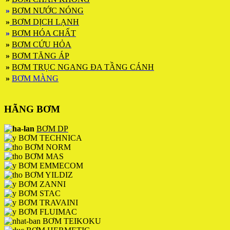
»
BƠM NƯỚC NÓNG
»
BƠM DỊCH LẠNH
»
BƠM HÓA CHẤT
»
BƠM CỨU HỎA
»
BƠM TĂNG ÁP
»
BƠM TRỤC NGANG ĐA TẦNG CÁNH
»
BƠM MÀNG
HÃNG BƠM
BƠM DP
BƠM TECHNICA
BƠM NORM
BƠM MAS
BƠM EMMECOM
BƠM YILDIZ
BƠM ZANNI
BƠM STAC
BƠM TRAVAINI
BƠM FLUIMAC
BƠM TEIKOKU