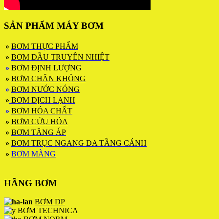
SẢN PHẨM MÁY BƠM
»
BƠM THỰC PHẨM
»
BƠM DẦU TRUYỀN NHIỆT
»
BƠM ĐỊNH LƯỢNG
»
BƠM CHÂN KHÔNG
»
BƠM NƯỚC NÓNG
»
BƠM DỊCH LẠNH
»
BƠM HÓA CHẤT
»
BƠM CỨU HỎA
»
BƠM TĂNG ÁP
»
BƠM TRỤC NGANG ĐA TẦNG CÁNH
»
BƠM MÀNG
HÃNG BƠM
BƠM DP
BƠM TECHNICA