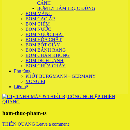
CÁNH
BƠM LY TÂM TRỤC ĐỨNG
BƠM MÀNG
BƠM CAO ÁP
BƠM CHÌM
BƠM NƯỚC
BƠM NƯỚC THẢI
BƠM HÓA CHẤT
BƠM BỘT GIẤY
BƠM BÁNH RĂNG
BƠM CHÂN KHÔNG
BƠM DỊCH LẠNH
BƠM CHỮA CHÁY
Phụ tùng
PHỚT BURGMANN – GERMANY
VÒNG BI
Liên hệ
bom-thuc-pham-ts
THIÊN QUANG
Leave a comment