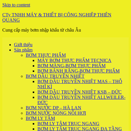
Skip to content
CTy TNHH MÁY & THIẾT BỊ CÔNG NGHIỆP THIÊN
QUANG
Cung cấp máy bơm nhập khẩu từ châu Âu
Giới thiệu
Sản phẩm
BƠM THỰC PHẨM
MÁY BƠM THỰC PHẨM TECNICA
BƠM MÀNG-BƠM THỰC PHẨM
BƠM BÁNH RĂNG-BƠM THỰC PHẨM
BƠM DẦU TRUYỀN NHIỆT
BƠM DẦU TRUYỀN NHIỆT MAS – THỖ
NHĨ KÌ
BƠM DẦU TRUYỀN NHIỆT KSB – ĐỨC
BƠM DẦU TRUYỀN NHIỆT ALLWEILER-
ĐỨC
BƠM NƯỚC DP – HÀ LAN
BƠM NƯỚC NÓNG NỒI HƠI
BƠM LY TÂM
BƠM LY TÂM TRỤC NGANG
BƠM LY TÂM TRỤC NGANG ĐA TẦNG