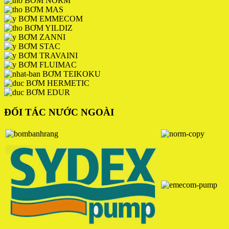
BƠM NORM
BƠM MAS
BƠM EMMECOM
BƠM YILDIZ
BƠM ZANNI
BƠM STAC
BƠM TRAVAINI
BƠM FLUIMAC
BƠM TEIKOKU
BƠM HERMETIC
BƠM EDUR
ĐỐI TÁC NƯỚC NGOÀI