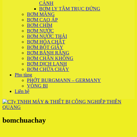
CÁNH
BƠM LY TÂM TRỤC ĐỨNG
BƠM MÀNG
BƠM CAO ÁP
BƠM CHÌM
BƠM NƯỚC
BƠM NƯỚC THẢI
BƠM HÓA CHẤT
BƠM BỘT GIẤY
BƠM BÁNH RĂNG
BƠM CHÂN KHÔNG
BƠM DỊCH LẠNH
BƠM CHỮA CHÁY
Phụ tùng
PHỚT BURGMANN – GERMANY
VÒNG BI
Liên hệ
bomchuachay