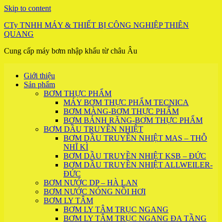
Skip to content
CTy TNHH MÁY & THIẾT BỊ CÔNG NGHIỆP THIÊN
QUANG
Cung cấp máy bơm nhập khẩu từ châu Âu
Giới thiệu
Sản phẩm
BƠM THỰC PHẨM
MÁY BƠM THỰC PHẨM TECNICA
BƠM MÀNG-BƠM THỰC PHẨM
BƠM BÁNH RĂNG-BƠM THỰC PHẨM
BƠM DẦU TRUYỀN NHIỆT
BƠM DẦU TRUYỀN NHIỆT MAS – THỖ
NHĨ KÌ
BƠM DẦU TRUYỀN NHIỆT KSB – ĐỨC
BƠM DẦU TRUYỀN NHIỆT ALLWEILER-
ĐỨC
BƠM NƯỚC DP – HÀ LAN
BƠM NƯỚC NÓNG NỒI HƠI
BƠM LY TÂM
BƠM LY TÂM TRỤC NGANG
BƠM LY TÂM TRỤC NGANG ĐA TẦNG