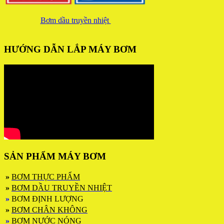
Bơm dầu truyền nhiệt
HƯỚNG DẪN LẮP MÁY BƠM
SẢN PHẨM MÁY BƠM
»
BƠM THỰC PHẨM
»
BƠM DẦU TRUYỀN NHIỆT
»
BƠM ĐỊNH LƯỢNG
»
BƠM CHÂN KHÔNG
»
BƠM NƯỚC NÓNG