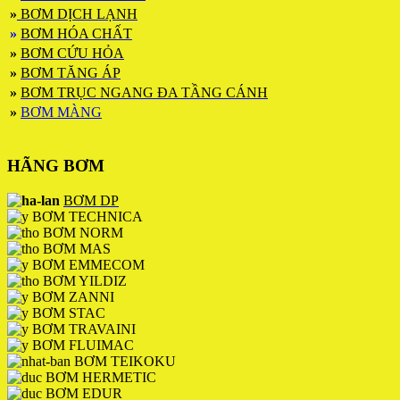
»
BƠM DỊCH LẠNH
»
BƠM HÓA CHẤT
»
BƠM CỨU HỎA
»
BƠM TĂNG ÁP
»
BƠM TRỤC NGANG ĐA TẦNG CÁNH
»
BƠM MÀNG
HÃNG BƠM
BƠM DP
BƠM TECHNICA
BƠM NORM
BƠM MAS
BƠM EMMECOM
BƠM YILDIZ
BƠM ZANNI
BƠM STAC
BƠM TRAVAINI
BƠM FLUIMAC
BƠM TEIKOKU
BƠM HERMETIC
BƠM EDUR