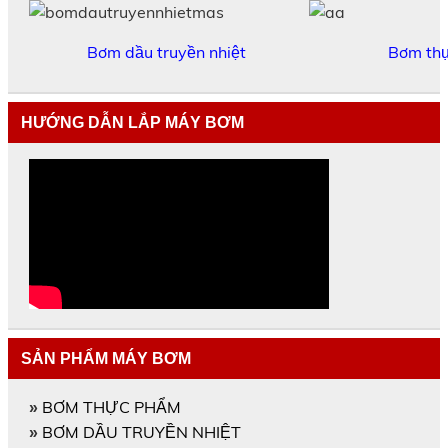
Bơm dầu truyền nhiệt
Bơm th
HƯỚNG DẪN LẮP MÁY BƠM
SẢN PHẨM MÁY BƠM
BƠM THỰC PHẨM
»
BƠM DẦU TRUYỀN NHIỆT
»