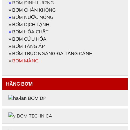
BƠM ĐỊNH LƯỢNG
»
BƠM CHÂN KHÔNG
»
BƠM NƯỚC NÓNG
»
BƠM DỊCH LẠNH
»
BƠM HÓA CHẤT
»
BƠM CỨU HỎA
»
BƠM TĂNG ÁP
»
BƠM TRỤC NGANG ĐA TẦNG CÁNH
»
BƠM MÀNG
»
HÃNG BƠM
BƠM DP
BƠM TECHNICA